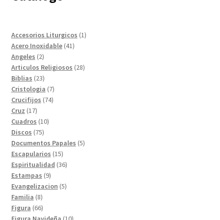
1
Accesorios Liturgicos
1
41
producto
Acero Inoxidable
41
2
productos
Angeles
2
productos
28
Articulos Religiosos
28
23
productos
Biblias
23
productos
7
Cristologia
7
74
productos
Crucifijos
74
17
productos
Cruz
17
productos
10
Cuadros
10
75
productos
Discos
75
productos
5
Documentos Papales
5
15
productos
Escapularios
15
productos
36
Espiritualidad
36
9
productos
Estampas
9
productos
5
Evangelizacion
5
8
productos
Familia
8
productos
66
Figura
66
productos
10
Figura Navideña
10