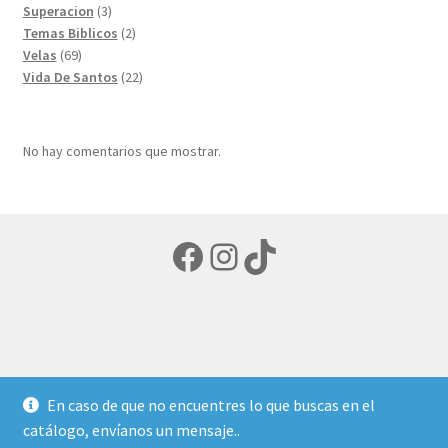
3
producto
Superacion
3
productos
2
Temas Biblicos
2
69
productos
Velas
69
productos
22
Vida De Santos
22
productos
No hay comentarios que mostrar.
Facebook
Instagram
TikTok
© LIBRERIA ECUMENICA 2026
En caso de que no encuentres lo que buscas en el
Política de privacidad
Creado con Storefront y
catálogo, envíanos un mensaje..
WooCommerce
.