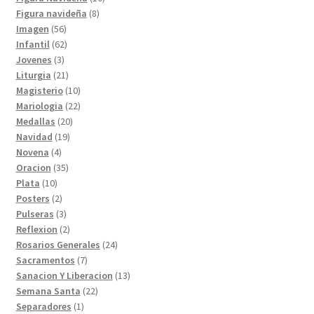
8
productos
Figura navideña
8
56
productos
Imagen
56
productos
62
Infantil
62
3
productos
Jovenes
3
productos
21
Liturgia
21
productos
10
Magisterio
10
productos
22
Mariologia
22
20
productos
Medallas
20
19
productos
Navidad
19
4
productos
Novena
4
productos
35
Oracion
35
10
productos
Plata
10
productos
2
Posters
2
productos
3
Pulseras
3
productos
2
Reflexion
2
productos
24
Rosarios Generales
24
7
productos
Sacramentos
7
productos
13
Sanacion Y Liberacion
13
22
productos
Semana Santa
22
1
productos
Separadores
1