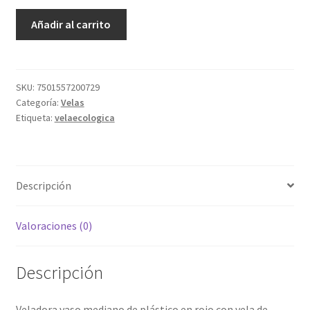
Veladora
Añadir al carrito
Caramelo
no.
2
cantidad
SKU:
7501557200729
Categoría:
Velas
Etiqueta:
velaecologica
Descripción
Valoraciones (0)
Descripción
Veladora vaso mediano de plástico en rojo con vela de