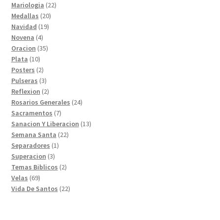
productos
22
Mariologia
22
20
productos
Medallas
20
19
productos
Navidad
19
4
productos
Novena
4
productos
35
Oracion
35
10
productos
Plata
10
productos
2
Posters
2
productos
3
Pulseras
3
productos
2
Reflexion
2
productos
24
Rosarios Generales
24
7
productos
Sacramentos
7
productos
13
Sanacion Y Liberacion
13
22
productos
Semana Santa
22
1
productos
Separadores
1
3
producto
Superacion
3
productos
2
Temas Biblicos
2
69
productos
Velas
69
productos
22
Vida De Santos
22
productos