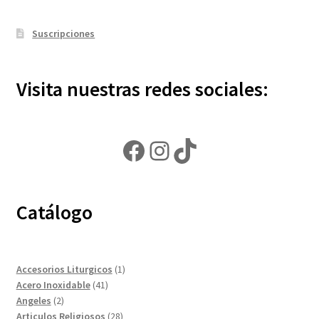
Suscripciones
Visita nuestras redes sociales:
Facebook
Instagram
TikTok
Catálogo
1
Accesorios Liturgicos
1
41
producto
Acero Inoxidable
41
2
productos
Angeles
2
productos
28
Articulos Religiosos
28