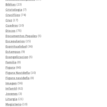
23
productos
Biblias
23
productos
7
Cristologia
7
74
productos
Crucifijos
74
17
productos
Cruz
17
productos
10
Cuadros
10
75
productos
Discos
75
productos
5
Documentos Papales
5
15
productos
Escapularios
15
productos
36
Espiritualidad
36
9
productos
Estampas
9
productos
5
Evangelizacion
5
8
productos
Familia
8
productos
66
Figura
66
productos
10
Figura Navideña
10
8
productos
Figura navideña
8
56
productos
Imagen
56
productos
62
Infantil
62
3
productos
Jovenes
3
productos
21
Liturgia
21
productos
10
Magisterio
10