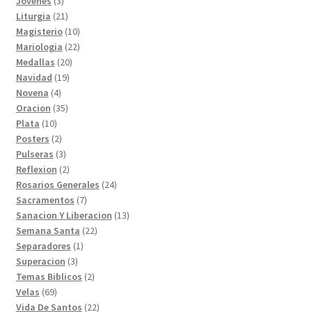
Jovenes
3
productos
21
Liturgia
21
productos
10
Magisterio
10
productos
22
Mariologia
22
20
productos
Medallas
20
19
productos
Navidad
19
4
productos
Novena
4
productos
35
Oracion
35
10
productos
Plata
10
productos
2
Posters
2
productos
3
Pulseras
3
productos
2
Reflexion
2
productos
24
Rosarios Generales
24
7
productos
Sacramentos
7
productos
13
Sanacion Y Liberacion
13
22
productos
Semana Santa
22
1
productos
Separadores
1
3
producto
Superacion
3
productos
2
Temas Biblicos
2
69
productos
Velas
69
productos
22
Vida De Santos
22