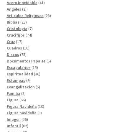
41
producto
Acero Inoxidable
41
2
productos
Angeles
2
productos
28
Articulos Religiosos
28
23
productos
Biblias
23
productos
7
Cristologia
7
74
productos
Crucifijos
74
17
productos
Cruz
17
productos
10
Cuadros
10
75
productos
Discos
75
productos
5
Documentos Papales
5
15
productos
Escapularios
15
productos
36
Espiritualidad
36
9
productos
Estampas
9
productos
5
Evangelizacion
5
8
productos
Familia
8
productos
66
Figura
66
productos
10
Figura Navideña
10
8
productos
Figura navideña
8
56
productos
Imagen
56
productos
62
Infantil
62
3
productos