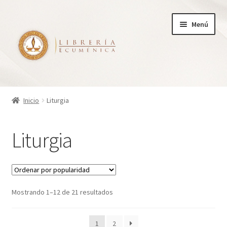
Ir
Ir
Menú
a
al
la
contenido
navegación
Inicio
Inicio
Liturgia
Tienda
Liturgia
Carrito
Finalizar compra
Ordenado
Mostrando 1–12 de 21 resultados
¿Quienes somos?
por
popularidad
Mi cuenta
1
2