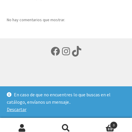
productos
No hay comentarios que mostrar.
Facebook
Instagram
TikTok
© LIBRERIA ECUMENICA 2026
En caso de que no encuentres lo que buscas en el
Política de privacidad
Creado con Storefront y
catálogo, envíanos un mensaje..
WooCommerce
.
Descartar
0
Buscar
Buscar