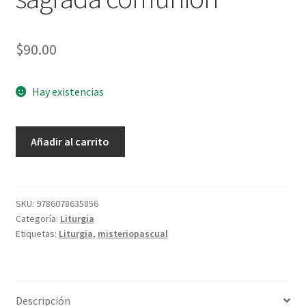
$
90.00
Hay existencias
Formacion
Añadir al carrito
basica
liturgica
para
ministros
SKU:
9786078635856
Categoría:
Liturgia
extraordinarios
Etiquetas:
Liturgia
,
misteriopascual
de
la
sagrada
comunion
Descripción
cantidad