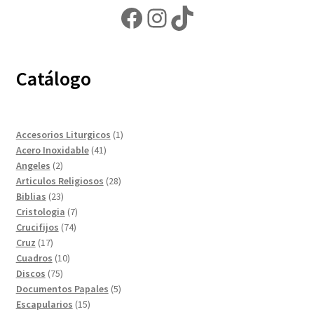
Facebook
Instagram
TikTok
Catálogo
1
Accesorios Liturgicos
1
41
producto
Acero Inoxidable
41
2
productos
Angeles
2
productos
28
Articulos Religiosos
28
23
productos
Biblias
23
productos
7
Cristologia
7
74
productos
Crucifijos
74
17
productos
Cruz
17
productos
10
Cuadros
10
75
productos
Discos
75
productos
5
Documentos Papales
5
15
productos
Escapularios
15