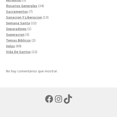
Reflexion
2
productos
24
Rosarios Generales
24
7
productos
Sacramentos
7
productos
13
Sanacion Y Liberacion
13
22
productos
Semana Santa
22
1
productos
Separadores
1
3
producto
Superacion
3
productos
2
Temas Biblicos
2
69
productos
Velas
69
productos
22
Vida De Santos
22
productos
No hay comentarios que mostrar.
Facebook
Instagram
TikTok