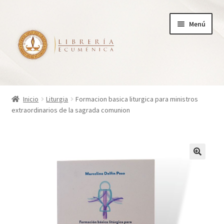
Ir
Ir
Menú
a
al
la
contenido
navegación
Inicio
Inicio
Liturgia
Formacion basica liturgica para ministros
extraordinarios de la sagrada comunion
Tienda
Carrito
Finalizar compra
¿Quienes somos?
Mi cuenta