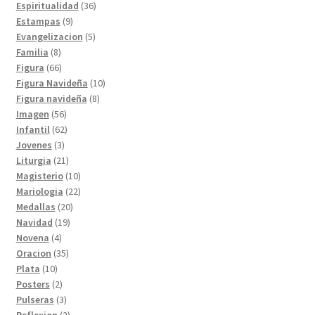
productos
36
Espiritualidad
36
9
productos
Estampas
9
productos
5
Evangelizacion
5
8
productos
Familia
8
productos
66
Figura
66
productos
10
Figura Navideña
10
8
productos
Figura navideña
8
56
productos
Imagen
56
productos
62
Infantil
62
3
productos
Jovenes
3
productos
21
Liturgia
21
productos
10
Magisterio
10
productos
22
Mariologia
22
20
productos
Medallas
20
19
productos
Navidad
19
4
productos
Novena
4
productos
35
Oracion
35
10
productos
Plata
10
productos
2
Posters
2
productos
3
Pulseras
3
productos
2