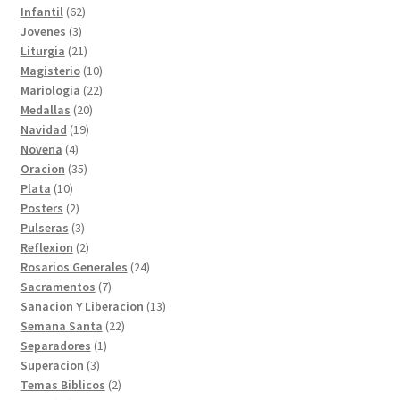
productos
62
Infantil
62
3
productos
Jovenes
3
productos
21
Liturgia
21
productos
10
Magisterio
10
productos
22
Mariologia
22
20
productos
Medallas
20
19
productos
Navidad
19
4
productos
Novena
4
productos
35
Oracion
35
10
productos
Plata
10
productos
2
Posters
2
productos
3
Pulseras
3
productos
2
Reflexion
2
productos
24
Rosarios Generales
24
7
productos
Sacramentos
7
productos
13
Sanacion Y Liberacion
13
22
productos
Semana Santa
22
1
productos
Separadores
1
3
producto
Superacion
3
productos
2
Temas Biblicos
2