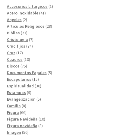
1
Accesorios Liturgicos
1
41
producto
Acero Inoxidable
41
2
productos
Angeles
2
productos
28
Articulos Religiosos
28
23
productos
Biblias
23
productos
7
Cristologia
7
74
productos
Crucifijos
74
17
productos
Cruz
17
productos
10
Cuadros
10
75
productos
Discos
75
productos
5
Documentos Papales
5
15
productos
Escapularios
15
productos
36
Espiritualidad
36
9
productos
Estampas
9
productos
5
Evangelizacion
5
8
productos
Familia
8
productos
66
Figura
66
productos
10
Figura Navideña
10
8
productos
Figura navideña
8
56
productos
Imagen
56