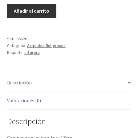
Campana
Añadir al carrito
#9
cantidad
SKU:
06620
Categoría:
Articulos Religiosos
Etiqueta:
Liturgia
Descripción
Valoraciones (0)
Descripción
Campana en latón altura 17cm