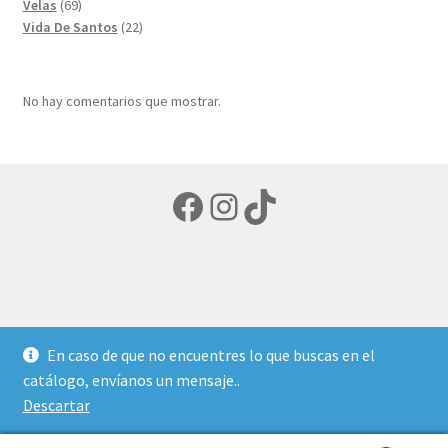
69
productos
Velas
69
productos
22
Vida De Santos
22
productos
No hay comentarios que mostrar.
Facebook
Instagram
TikTok
© LIBRERIA ECUMENICA 2026
En caso de que no encuentres lo que buscas en el
Política de privacidad
Creado con Storefront y
catálogo, envíanos un mensaje..
WooCommerce
.
Descartar