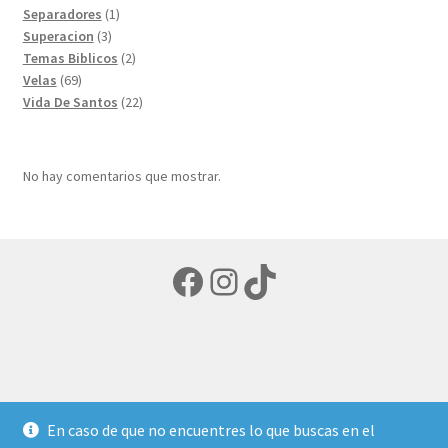
1
productos
Separadores
1
3
producto
Superacion
3
productos
2
Temas Biblicos
2
69
productos
Velas
69
productos
22
Vida De Santos
22
productos
No hay comentarios que mostrar.
Facebook
Instagram
TikTok
© LIBRERIA ECUMENICA 2026
En caso de que no encuentres lo que buscas en el
Política de privacidad
Creado con Storefront y