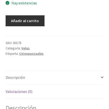
Hay existencias
Cirios
Añadir al carrito
Decorado
sencillo
4-
20
SKU:
00178
Categoría:
Velas
cantidad
Etiqueta:
Ciriospascuales
Descripción
Valoraciones (0)
Descripción