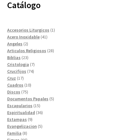
Catálogo
1
Accesorios Liturgicos
1
41
producto
Acero Inoxidable
41
2
productos
Angeles
2
productos
28
Articulos Religiosos
28
23
productos
Biblias
23
productos
7
Cristologia
7
74
productos
Crucifijos
74
17
productos
Cruz
17
productos
10
Cuadros
10
75
productos
Discos
75
productos
5
Documentos Papales
5
15
productos
Escapularios
15
productos
36
Espiritualidad
36
9
productos
Estampas
9
productos
5
Evangelizacion
5
8
productos
Familia
8
productos
66
Figura
66