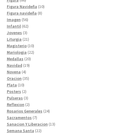
productos
10
Figura Navideña
10
8
productos
Figura navideña
8
56
productos
Imagen
56
productos
62
Infantil
62
3
productos
Jovenes
3
productos
21
Liturgia
21
productos
10
Magisterio
10
productos
22
Mariologia
22
20
productos
Medallas
20
19
productos
Navidad
19
4
productos
Novena
4
productos
35
Oracion
35
10
productos
Plata
10
productos
2
Posters
2
productos
3
Pulseras
3
productos
2
Reflexion
2
productos
24
Rosarios Generales
24
7
productos
Sacramentos
7
productos
13
Sanacion Y Liberacion
13
22
productos
Semana Santa
22