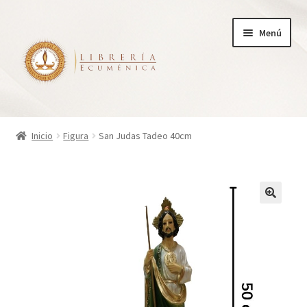
Ir
Ir
Menú
a
al
la
contenido
navegación
Inicio
Inicio
Figura
San Judas Tadeo 40cm
Tienda
Carrito
Finalizar compra
¿Quienes somos?
Mi cuenta