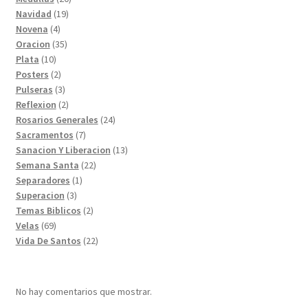
19
productos
Navidad
19
4
productos
Novena
4
productos
35
Oracion
35
10
productos
Plata
10
productos
2
Posters
2
productos
3
Pulseras
3
productos
2
Reflexion
2
productos
24
Rosarios Generales
24
7
productos
Sacramentos
7
productos
13
Sanacion Y Liberacion
13
22
productos
Semana Santa
22
1
productos
Separadores
1
3
producto
Superacion
3
productos
2
Temas Biblicos
2
69
productos
Velas
69
productos
22
Vida De Santos
22
productos
No hay comentarios que mostrar.