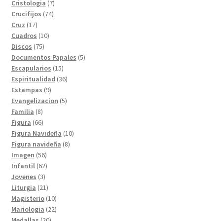
productos
7
Cristologia
7
74
productos
Crucifijos
74
17
productos
Cruz
17
productos
10
Cuadros
10
75
productos
Discos
75
productos
5
Documentos Papales
5
15
productos
Escapularios
15
productos
36
Espiritualidad
36
9
productos
Estampas
9
productos
5
Evangelizacion
5
8
productos
Familia
8
productos
66
Figura
66
productos
10
Figura Navideña
10
8
productos
Figura navideña
8
56
productos
Imagen
56
productos
62
Infantil
62
3
productos
Jovenes
3
productos
21
Liturgia
21
productos
10
Magisterio
10
productos
22
Mariologia
22
20
productos
Medallas
20