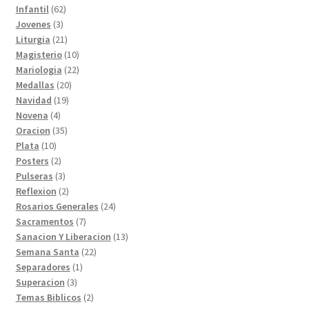
productos
62
Infantil
62
3
productos
Jovenes
3
productos
21
Liturgia
21
productos
10
Magisterio
10
productos
22
Mariologia
22
20
productos
Medallas
20
19
productos
Navidad
19
4
productos
Novena
4
productos
35
Oracion
35
10
productos
Plata
10
productos
2
Posters
2
productos
3
Pulseras
3
productos
2
Reflexion
2
productos
24
Rosarios Generales
24
7
productos
Sacramentos
7
productos
13
Sanacion Y Liberacion
13
22
productos
Semana Santa
22
1
productos
Separadores
1
3
producto
Superacion
3
productos
2
Temas Biblicos
2