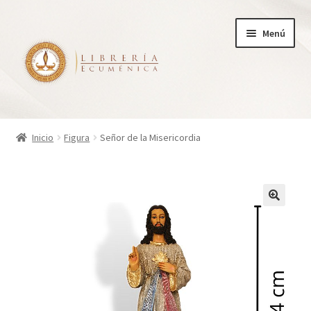
Ir
Ir
Menú
a
al
la
contenido
navegación
Inicio
Inicio
Figura
Señor de la Misericordia
Tienda
Carrito
Finalizar compra
¿Quienes somos?
Mi cuenta