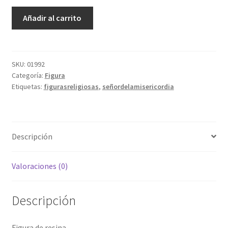
Señor
Añadir al carrito
de
la
Misericordia
cantidad
SKU:
01992
Categoría:
Figura
Etiquetas:
figurasreligiosas
,
señordelamisericordia
Descripción
Valoraciones (0)
Descripción
Figura de resina