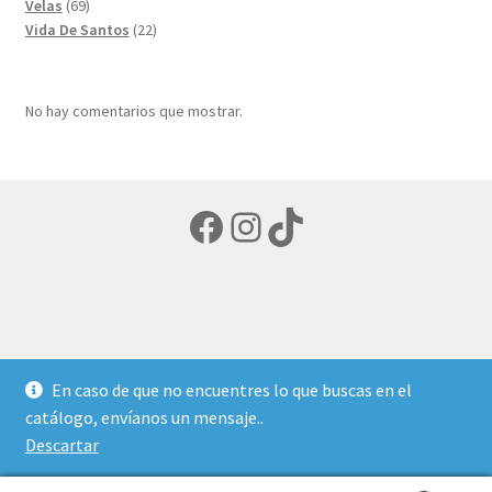
69
productos
Velas
69
productos
22
Vida De Santos
22
productos
No hay comentarios que mostrar.
Facebook
Instagram
TikTok
© LIBRERIA ECUMENICA 2026
En caso de que no encuentres lo que buscas en el
Política de privacidad
Creado con Storefront y
catálogo, envíanos un mensaje..
WooCommerce
.
Descartar