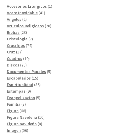
1
Accesorios Liturgicos
1
41
producto
Acero Inoxidable
41
2
productos
Angeles
2
productos
28
Articulos Religiosos
28
23
productos
Biblias
23
productos
7
Cristologia
7
74
productos
Crucifijos
74
17
productos
Cruz
17
productos
10
Cuadros
10
75
productos
Discos
75
productos
5
Documentos Papales
5
15
productos
Escapularios
15
productos
36
Espiritualidad
36
9
productos
Estampas
9
productos
5
Evangelizacion
5
8
productos
Familia
8
productos
66
Figura
66
productos
10
Figura Navideña
10
8
productos
Figura navideña
8
56
productos
Imagen
56