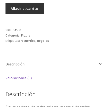
Angel
Añadir al carrito
Nery
cantidad
SKU:
04550
Categoría:
Figura
Etiquetas:
recuerdos
,
Regalos
Descripción
Valoraciones (0)
Descripción
Figura de Angel de varios colores, material de resina