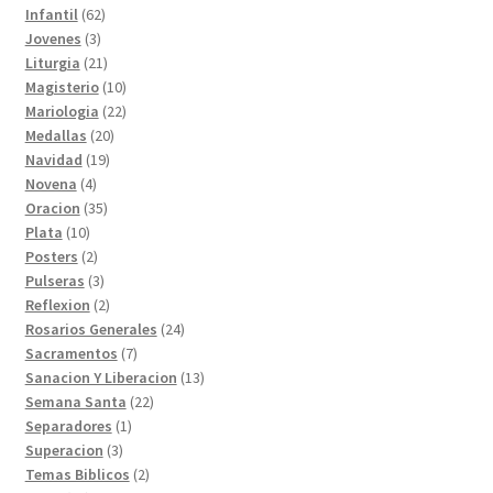
productos
62
Infantil
62
3
productos
Jovenes
3
productos
21
Liturgia
21
productos
10
Magisterio
10
productos
22
Mariologia
22
20
productos
Medallas
20
19
productos
Navidad
19
4
productos
Novena
4
productos
35
Oracion
35
10
productos
Plata
10
productos
2
Posters
2
productos
3
Pulseras
3
productos
2
Reflexion
2
productos
24
Rosarios Generales
24
7
productos
Sacramentos
7
productos
13
Sanacion Y Liberacion
13
22
productos
Semana Santa
22
1
productos
Separadores
1
3
producto
Superacion
3
productos
2
Temas Biblicos
2