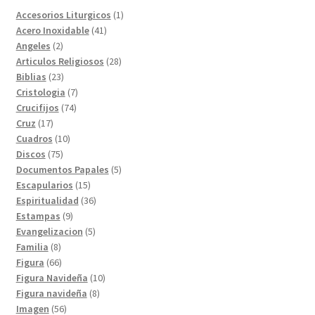
1
Accesorios Liturgicos
1
41
producto
Acero Inoxidable
41
2
productos
Angeles
2
productos
28
Articulos Religiosos
28
23
productos
Biblias
23
productos
7
Cristologia
7
74
productos
Crucifijos
74
17
productos
Cruz
17
productos
10
Cuadros
10
75
productos
Discos
75
productos
5
Documentos Papales
5
15
productos
Escapularios
15
productos
36
Espiritualidad
36
9
productos
Estampas
9
productos
5
Evangelizacion
5
8
productos
Familia
8
productos
66
Figura
66
productos
10
Figura Navideña
10
8
productos
Figura navideña
8
56
productos
Imagen
56