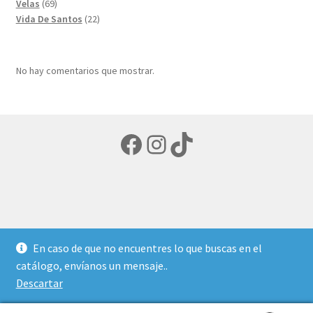
69
productos
Velas
69
productos
22
Vida De Santos
22
productos
No hay comentarios que mostrar.
Facebook
Instagram
TikTok
© LIBRERIA ECUMENICA 2026
En caso de que no encuentres lo que buscas en el
Política de privacidad
Creado con Storefront y
catálogo, envíanos un mensaje..
WooCommerce
.
Descartar