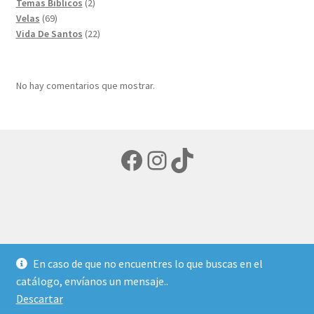
productos
2
Temas Biblicos
2
69
productos
Velas
69
productos
22
Vida De Santos
22
productos
No hay comentarios que mostrar.
Facebook
Instagram
TikTok
© LIBRERIA ECUMENICA 2026
En caso de que no encuentres lo que buscas en el
Política de privacidad
Creado con Storefront y
catálogo, envíanos un mensaje..
WooCommerce
.
Descartar