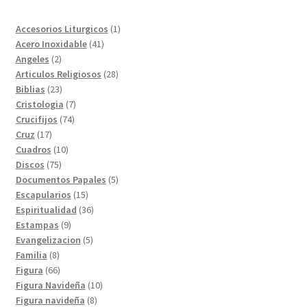
1
Accesorios Liturgicos
1
41
producto
Acero Inoxidable
41
2
productos
Angeles
2
productos
28
Articulos Religiosos
28
23
productos
Biblias
23
productos
7
Cristologia
7
74
productos
Crucifijos
74
17
productos
Cruz
17
productos
10
Cuadros
10
75
productos
Discos
75
productos
5
Documentos Papales
5
15
productos
Escapularios
15
productos
36
Espiritualidad
36
9
productos
Estampas
9
productos
5
Evangelizacion
5
8
productos
Familia
8
productos
66
Figura
66
productos
10
Figura Navideña
10
8
productos
Figura navideña
8