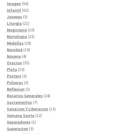
56
productos
Imagen
56
productos
62
Infantil
62
3
productos
Jovenes
3
productos
21
Liturgia
21
productos
10
Magisterio
10
productos
22
Mariologia
22
20
productos
Medallas
20
19
productos
Navidad
19
4
productos
Novena
4
productos
35
Oracion
35
10
productos
Plata
10
productos
2
Posters
2
productos
3
Pulseras
3
productos
2
Reflexion
2
productos
24
Rosarios Generales
24
7
productos
Sacramentos
7
productos
13
Sanacion Y Liberacion
13
22
productos
Semana Santa
22
1
productos
Separadores
1
3
producto
Superacion
3