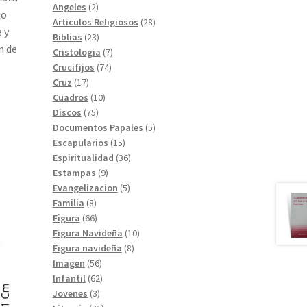
2
productos
Angeles
2
to
productos
28
Articulos Religiosos
28
 y
23
productos
Biblias
23
n de
productos
7
Cristologia
7
74
productos
Crucifijos
74
17
productos
Cruz
17
productos
10
Cuadros
10
75
productos
Discos
75
productos
5
Documentos Papales
5
15
productos
Escapularios
15
productos
36
Espiritualidad
36
9
productos
Estampas
9
productos
5
Evangelizacion
5
8
productos
Familia
8
productos
66
Figura
66
productos
10
Figura Navideña
10
8
productos
Figura navideña
8
56
productos
Imagen
56
productos
62
Infantil
62
3
productos
Jovenes
3