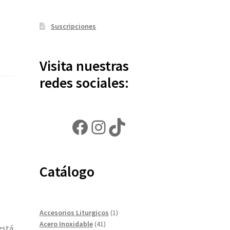
Suscripciones
Visita nuestras
redes sociales:
Facebook
Instagram
TikTok
Catálogo
1
Accesorios Liturgicos
1
41
producto
Acero Inoxidable
41
está