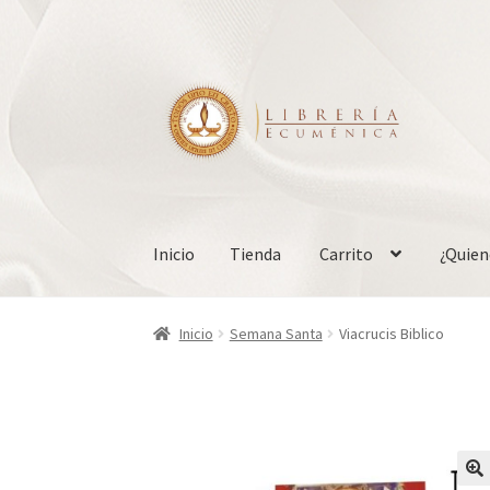
Ir
Ir
a
al
la
contenido
navegación
Inicio
Tienda
Carrito
¿Quie
Inicio
Tienda
Carrito
¿Quienes somos?
Mi cue
Inicio
Semana Santa
Viacrucis Biblico