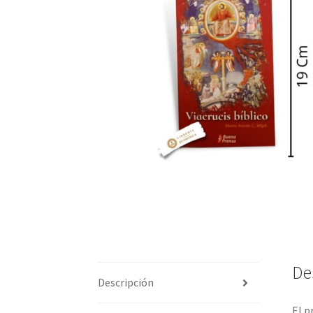
De
Descripción
El p