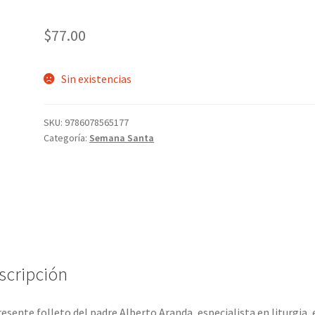
$
77.00
Sin existencias
SKU:
9786078565177
Categoría:
Semana Santa
scripción
resente folleto del padre Alberto Aranda, especialista en liturgia, 