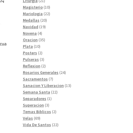
productos
21
Liturgia
21
productos
10
Magisterio
10
productos
22
Mariologia
22
20
productos
Medallas
20
19
productos
Navidad
19
4
productos
Novena
4
productos
35
Oracion
35
scua
10
productos
Plata
10
productos
2
Posters
2
productos
3
Pulseras
3
productos
2
Reflexion
2
productos
24
Rosarios Generales
24
7
productos
Sacramentos
7
productos
13
Sanacion Y Liberacion
13
22
productos
Semana Santa
22
1
productos
Separadores
1
3
producto
Superacion
3
productos
2
Temas Biblicos
2
69
productos
Velas
69
productos
22
Vida De Santos
22
productos