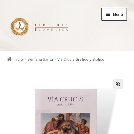
Ir
Ir
Menú
a
al
la
contenido
navegación
Inicio
Inicio
Semana Santa
Via Crucis Grafico y Biblico
Tienda
Carrito
Finalizar compra
¿Quienes somos?
Mi cuenta