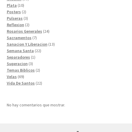
10
productos
Plata
10
productos
2
Posters
2
productos
3
Pulseras
3
productos
2
Reflexion
2
productos
24
Rosarios Generales
24
7
productos
Sacramentos
7
productos
13
Sanacion Y Liberacion
13
22
productos
Semana Santa
22
1
productos
Separadores
1
3
producto
Superacion
3
productos
2
Temas Biblicos
2
69
productos
Velas
69
productos
22
Vida De Santos
22
productos
No hay comentarios que mostrar.