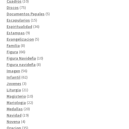
productos
10
Cuadros
10
75
productos
Discos
75
productos
5
Documentos Papales
5
15
productos
Escapularios
15
productos
36
Espiritualidad
36
9
productos
Estampas
9
productos
5
Evangelizacion
5
8
productos
Familia
8
productos
66
Figura
66
productos
10
Figura Navideña
10
8
productos
Figura navideña
8
56
productos
Imagen
56
productos
62
Infantil
62
3
productos
Jovenes
3
productos
21
Liturgia
21
productos
10
Magisterio
10
productos
22
Mariologia
22
20
productos
Medallas
20
19
productos
Navidad
19
4
productos
Novena
4
productos
35
Oracion
35