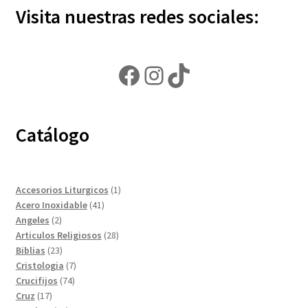
Visita nuestras redes sociales:
Facebook
Instagram
TikTok
Catálogo
1
Accesorios Liturgicos
1
41
producto
Acero Inoxidable
41
2
productos
Angeles
2
productos
28
Articulos Religiosos
28
23
productos
Biblias
23
productos
7
Cristologia
7
74
productos
Crucifijos
74
17
productos
Cruz
17