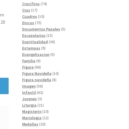
74
productos
Crucifijos
74
17
productos
Cruz
17
cm
productos
10
Cuadros
10
ps://www.traditionrolex.com/50
 20
75
productos
Discos
75
productos
5
Documentos Papales
5
15
productos
Escapularios
15
productos
36
Espiritualidad
36
9
productos
Estampas
9
productos
5
Evangelizacion
5
8
productos
Familia
8
productos
66
Figura
66
productos
10
Figura Navideña
10
8
productos
Figura navideña
8
56
productos
Imagen
56
productos
62
Infantil
62
3
productos
Jovenes
3
productos
21
Liturgia
21
productos
10
Magisterio
10
productos
22
Mariologia
22
20
productos
Medallas
20