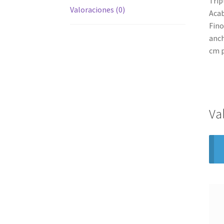
Tríp
Valoraciones (0)
Acab
Fino
anch
cm p
Va