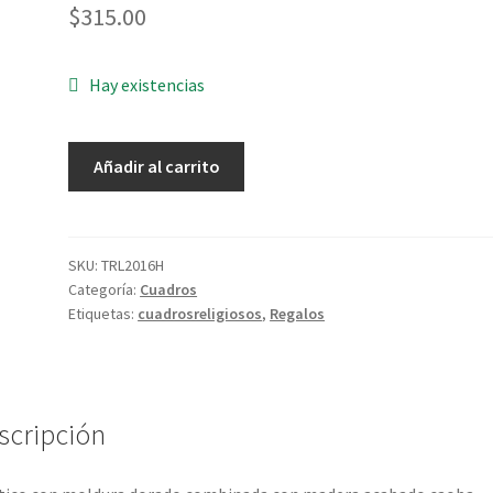
$
315.00
Hay existencias
Triptico
Añadir al carrito
laminado
Virgen
del
Carmen
SKU:
TRL2016H
Categoría:
Cuadros
cantidad
Etiquetas:
cuadrosreligiosos
,
Regalos
scripción