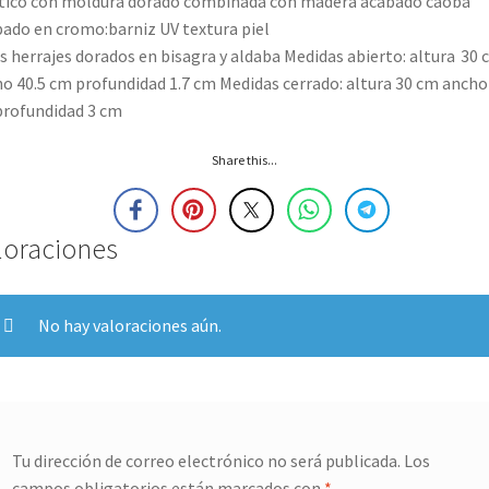
tico con moldura dorado combinada con madera acabado caoba
ado en cromo:barniz UV textura piel
s herrajes dorados en bisagra y aldaba Medidas abierto: altura
30 
htt
o 40.5 cm profundidad 1.7 cm Medidas cerrado: altura 30 cm ancho
rofundidad 3 cm
Share this...
loraciones
No hay valoraciones aún.
Tu dirección de correo electrónico no será publicada.
Los
campos obligatorios están marcados con
*