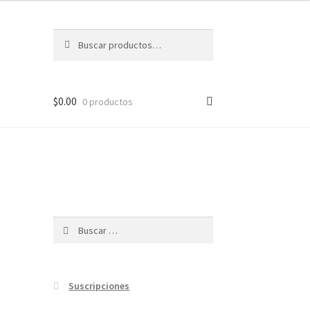
Buscar
Buscar
por:
$
0.00
0 productos
n
Buscar:
Suscripciones