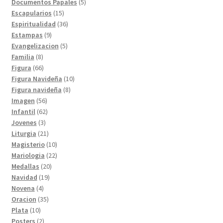
productos
5
Documentos Papales
5
15
productos
Escapularios
15
productos
36
Espiritualidad
36
9
productos
Estampas
9
productos
5
Evangelizacion
5
8
productos
Familia
8
productos
66
Figura
66
productos
10
Figura Navideña
10
8
productos
Figura navideña
8
56
productos
Imagen
56
productos
62
Infantil
62
3
productos
Jovenes
3
productos
21
Liturgia
21
productos
10
Magisterio
10
productos
22
Mariologia
22
20
productos
Medallas
20
19
productos
Navidad
19
4
productos
Novena
4
productos
35
Oracion
35
10
productos
Plata
10
productos
2
Posters
2