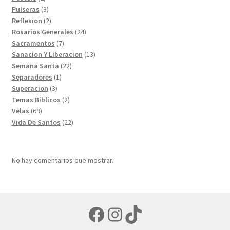
productos
3
Pulseras
3
productos
2
Reflexion
2
productos
24
Rosarios Generales
24
7
productos
Sacramentos
7
productos
13
Sanacion Y Liberacion
13
22
productos
Semana Santa
22
1
productos
Separadores
1
3
producto
Superacion
3
productos
2
Temas Biblicos
2
69
productos
Velas
69
productos
22
Vida De Santos
22
productos
No hay comentarios que mostrar.
Facebook
Instagram
TikTok