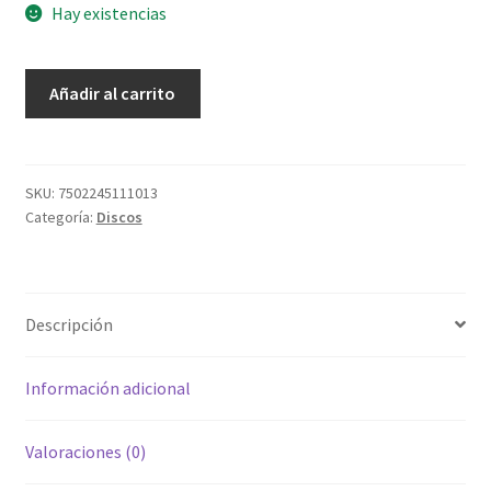
Hay existencias
Soñando
Añadir al carrito
Con
Aquel
Puerto
cantidad
SKU:
7502245111013
Categoría:
Discos
Descripción
Información adicional
Valoraciones (0)