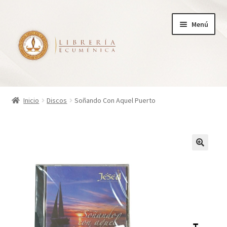
Ir
Ir
Menú
a
al
la
contenido
navegación
Inicio
Inicio
Discos
Soñando Con Aquel Puerto
Tienda
Carrito
Finalizar compra
¿Quienes somos?
Mi cuenta