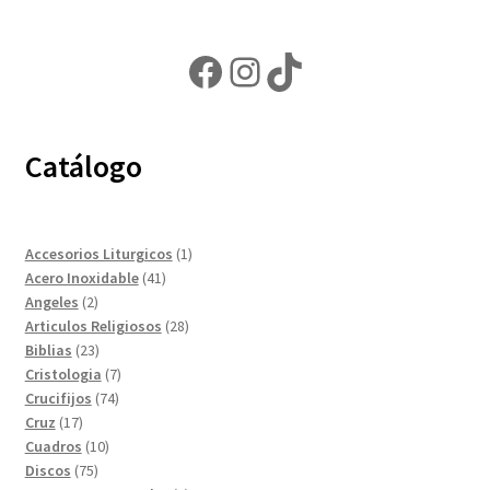
Facebook
Instagram
TikTok
Catálogo
1
Accesorios Liturgicos
1
41
producto
Acero Inoxidable
41
2
productos
Angeles
2
productos
28
Articulos Religiosos
28
23
productos
Biblias
23
productos
7
Cristologia
7
74
productos
Crucifijos
74
17
productos
Cruz
17
productos
10
Cuadros
10
75
productos
Discos
75