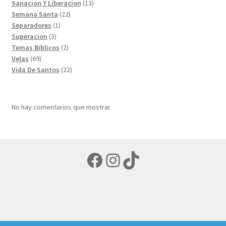
productos
13
Sanacion Y Liberacion
13
22
productos
Semana Santa
22
1
productos
Separadores
1
3
producto
Superacion
3
productos
2
Temas Biblicos
2
69
productos
Velas
69
productos
22
Vida De Santos
22
productos
No hay comentarios que mostrar.
Facebook
Instagram
TikTok