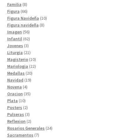
8
productos
Familia
8
productos
66
Figura
66
productos
10
Figura Navideña
10
8
productos
Figura navideña
8
56
productos
Imagen
56
productos
62
Infantil
62
3
productos
Jovenes
3
productos
21
Liturgia
21
productos
10
Magisterio
10
productos
22
Mariologia
22
20
productos
Medallas
20
19
productos
Navidad
19
4
productos
Novena
4
productos
35
Oracion
35
10
productos
Plata
10
productos
2
Posters
2
productos
3
Pulseras
3
productos
2
Reflexion
2
productos
24
Rosarios Generales
24
7
productos
Sacramentos
7