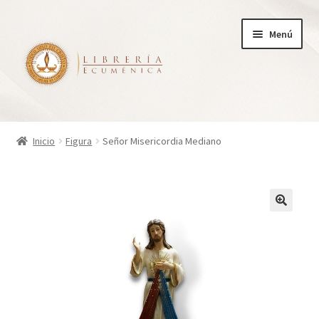
Ir
Ir
Menú
a
al
la
contenido
navegación
Inicio
Inicio
Figura
Señor Misericordia Mediano
Tienda
Carrito
Finalizar compra
¿Quienes somos?
Mi cuenta