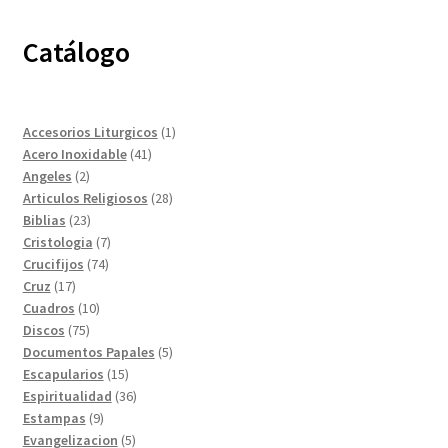
Catálogo
1
Accesorios Liturgicos
1
41
producto
Acero Inoxidable
41
2
productos
Angeles
2
productos
28
Articulos Religiosos
28
23
productos
Biblias
23
productos
7
Cristologia
7
74
productos
Crucifijos
74
17
productos
Cruz
17
productos
10
Cuadros
10
75
productos
Discos
75
productos
5
Documentos Papales
5
15
productos
Escapularios
15
productos
36
Espiritualidad
36
9
productos
Estampas
9
productos
5
Evangelizacion
5