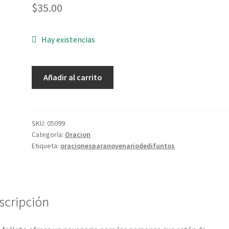
$
35.00
Hay existencias
Santo
Añadir al carrito
Rosario,
Novenario
y
cantos
SKU:
05099
Categoría:
Oracion
para
Etiqueta:
oracionesparanovenariodedifuntos
Difuntos
cantidad
scripción