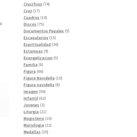
74
productos
Crucifijos
74
17
productos
Cruz
17
productos
10
Cuadros
10
a
75
productos
Discos
75
productos
5
Documentos Papales
5
15
productos
Escapularios
15
productos
36
Espiritualidad
36
9
productos
Estampas
9
productos
5
Evangelizacion
5
8
productos
Familia
8
productos
66
Figura
66
productos
10
Figura Navideña
10
8
productos
Figura navideña
8
56
productos
Imagen
56
productos
62
Infantil
62
3
productos
Jovenes
3
productos
21
Liturgia
21
productos
10
Magisterio
10
productos
22
Mariologia
22
20
productos
Medallas
20