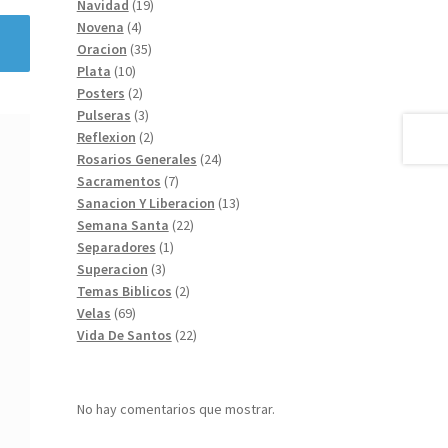
19
productos
Navidad
19
4
productos
Novena
4
productos
35
Oracion
35
10
productos
Plata
10
productos
2
Posters
2
productos
3
Pulseras
3
productos
2
Reflexion
2
productos
24
Rosarios Generales
24
7
productos
Sacramentos
7
productos
13
Sanacion Y Liberacion
13
22
productos
Semana Santa
22
1
productos
Separadores
1
3
producto
Superacion
3
productos
2
Temas Biblicos
2
69
productos
Velas
69
productos
22
Vida De Santos
22
productos
No hay comentarios que mostrar.