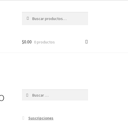
Buscar
Buscar
por:
$
0.00
0 productos
o
Buscar:
Suscripciones