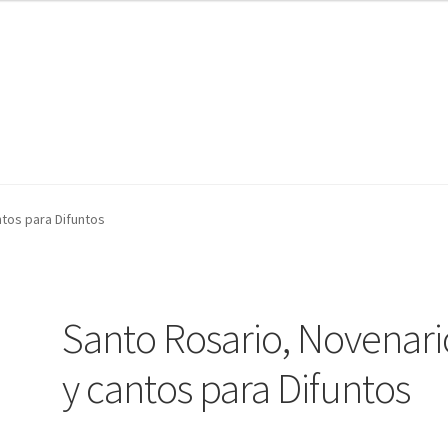
nta
nta
Contáctanos
Contáctanos
Noticias
Noticias
ntos para Difuntos
Santo Rosario, Novenari
y cantos para Difuntos