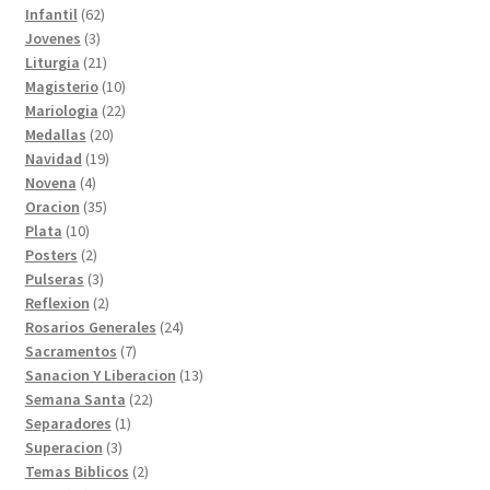
productos
62
Infantil
62
3
productos
Jovenes
3
productos
21
Liturgia
21
productos
10
Magisterio
10
productos
22
Mariologia
22
20
productos
Medallas
20
19
productos
Navidad
19
4
productos
Novena
4
productos
35
Oracion
35
10
productos
Plata
10
productos
2
Posters
2
productos
3
Pulseras
3
productos
2
Reflexion
2
productos
24
Rosarios Generales
24
7
productos
Sacramentos
7
productos
13
Sanacion Y Liberacion
13
22
productos
Semana Santa
22
1
productos
Separadores
1
3
producto
Superacion
3
productos
2
Temas Biblicos
2