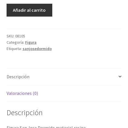
San
Añadir al carrito
Jose
Dormido
cantidad
SKU:
08105
Categoría:
Figura
Etiqueta:
sanjosedormido
Descripción
Valoraciones (0)
Descripción
Figura San Jose Dormido material resina