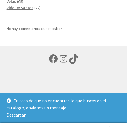
69
productos
Velas
69
productos
22
Vida De Santos
22
productos
No hay comentarios que mostrar.
Facebook
Instagram
TikTok
© LIBRERIA ECUMENICA 2026
En caso de que no encuentres lo que buscas en el
Política de privacidad
Creado con Storefront y
catálogo, envíanos un mensaje..
WooCommerce
.
Descartar