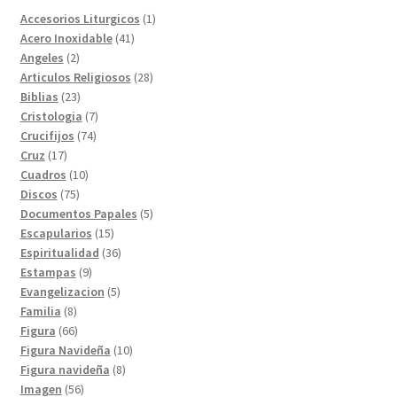
1
Accesorios Liturgicos
1
41
producto
Acero Inoxidable
41
2
productos
Angeles
2
productos
28
Articulos Religiosos
28
23
productos
Biblias
23
productos
7
Cristologia
7
74
productos
Crucifijos
74
17
productos
Cruz
17
productos
10
Cuadros
10
75
productos
Discos
75
productos
5
Documentos Papales
5
15
productos
Escapularios
15
productos
36
Espiritualidad
36
9
productos
Estampas
9
productos
5
Evangelizacion
5
8
productos
Familia
8
productos
66
Figura
66
productos
10
Figura Navideña
10
8
productos
Figura navideña
8
56
productos
Imagen
56