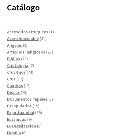
Catálogo
1
Accesorios Liturgicos
1
41
producto
Acero Inoxidable
41
2
productos
Angeles
2
productos
28
Articulos Religiosos
28
23
productos
Biblias
23
productos
7
Cristologia
7
74
productos
Crucifijos
74
17
productos
Cruz
17
productos
10
Cuadros
10
75
productos
Discos
75
productos
5
Documentos Papales
5
15
productos
Escapularios
15
productos
36
Espiritualidad
36
9
productos
Estampas
9
productos
5
Evangelizacion
5
8
productos
Familia
8