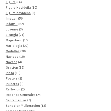
productos
66
Figura
66
productos
10
Figura Navideña
10
8
productos
Figura navideña
8
56
productos
Imagen
56
productos
62
Infantil
62
3
productos
Jovenes
3
productos
21
Liturgia
21
productos
10
Magisterio
10
productos
22
Mariologia
22
20
productos
Medallas
20
19
productos
Navidad
19
4
productos
Novena
4
productos
35
Oracion
35
10
productos
Plata
10
productos
2
Posters
2
productos
3
Pulseras
3
productos
2
Reflexion
2
productos
24
Rosarios Generales
24
7
productos
Sacramentos
7
productos
13
Sanacion Y Liberacion
13
22
productos
Semana Santa
22