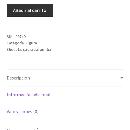
Sagrada
Añadir al carrito
Familia
cantidad
SKU:
09740
Categoría:
Figura
Etiqueta:
sadradafamilia
Descripción
Información adicional
Valoraciones (0)