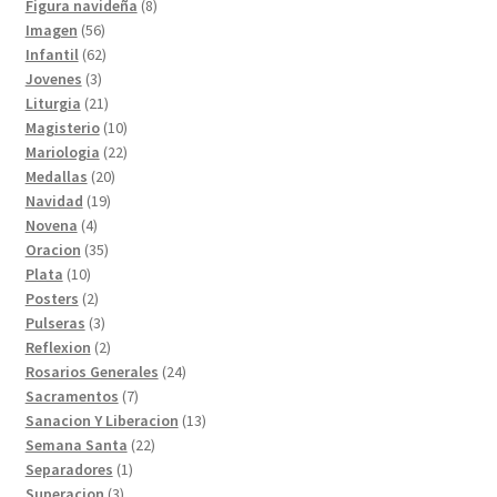
8
productos
Figura navideña
8
56
productos
Imagen
56
productos
62
Infantil
62
3
productos
Jovenes
3
productos
21
Liturgia
21
productos
10
Magisterio
10
productos
22
Mariologia
22
20
productos
Medallas
20
19
productos
Navidad
19
4
productos
Novena
4
productos
35
Oracion
35
10
productos
Plata
10
productos
2
Posters
2
productos
3
Pulseras
3
productos
2
Reflexion
2
productos
24
Rosarios Generales
24
7
productos
Sacramentos
7
productos
13
Sanacion Y Liberacion
13
22
productos
Semana Santa
22
1
productos
Separadores
1
3
producto
Superacion
3