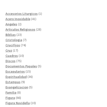
1
Accesorios Liturgicos
1
41
producto
Acero Inoxidable
41
2
productos
Angeles
2
productos
28
Articulos Religiosos
28
23
productos
Biblias
23
productos
7
Cristologia
7
74
productos
Crucifijos
74
17
productos
Cruz
17
productos
10
Cuadros
10
75
productos
Discos
75
productos
5
Documentos Papales
5
15
productos
Escapularios
15
productos
36
Espiritualidad
36
9
productos
Estampas
9
productos
5
Evangelizacion
5
8
productos
Familia
8
productos
66
Figura
66
productos
10
Figura Navideña
10