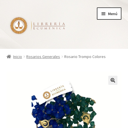
Ir
Ir
Menú
a
al
la
contenido
navegación
Inicio
Inicio
Rosarios Generales
Rosario Trompo Colores
Tienda
Carrito
Finalizar compra
¿Quienes somos?
Mi cuenta