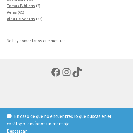
productos
2
Temas Biblicos
2
69
productos
Velas
69
productos
22
Vida De Santos
22
productos
No hay comentarios que mostrar.
Facebook
Instagram
TikTok
© LIBRERIA ECUMENICA 2026
En caso de que no encuentres lo que buscas en el
Política de privacidad
Creado con Storefront y
catálogo, envíanos un mensaje..
WooCommerce
.
Descartar