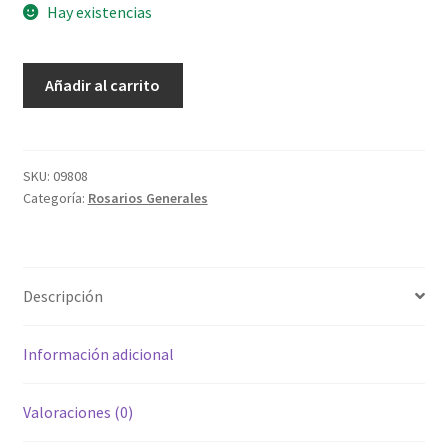
Hay existencias
Rosario
Añadir al carrito
San
Benito
de
Madera
SKU:
09808
Categoría:
Rosarios Generales
cantidad
Descripción
Información adicional
Valoraciones (0)