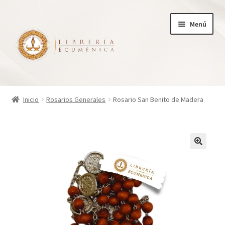
Ir
Ir
Menú
a
al
la
contenido
navegación
Inicio
Inicio
Rosarios Generales
Rosario San Benito de Madera
Tienda
Carrito
Finalizar compra
¿Quienes somos?
Mi cuenta