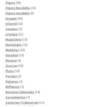
productos
66
Figura
66
productos
10
Figura Navideña
10
8
productos
Figura navideña
8
56
productos
Imagen
56
productos
62
Infantil
62
3
productos
Jovenes
3
productos
21
Liturgia
21
productos
10
Magisterio
10
productos
22
Mariologia
22
20
productos
Medallas
20
19
productos
Navidad
19
4
productos
Novena
4
productos
35
Oracion
35
10
productos
Plata
10
productos
2
Posters
2
productos
3
Pulseras
3
productos
2
Reflexion
2
productos
24
Rosarios Generales
24
7
productos
Sacramentos
7
productos
13
Sanacion Y Liberacion
13