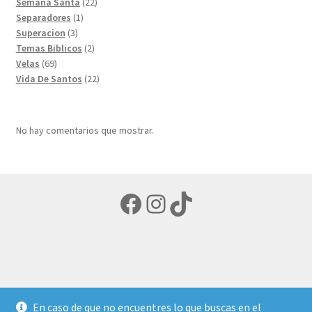
22
productos
Semana Santa
22
1
productos
Separadores
1
3
producto
Superacion
3
productos
2
Temas Biblicos
2
69
productos
Velas
69
productos
22
Vida De Santos
22
productos
No hay comentarios que mostrar.
Facebook
Instagram
TikTok
© LIBRERIA ECUMENICA 2026
En caso de que no encuentres lo que buscas en el