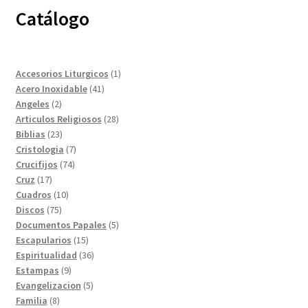
Catálogo
1
Accesorios Liturgicos
1
41
producto
Acero Inoxidable
41
2
productos
Angeles
2
productos
28
Articulos Religiosos
28
23
productos
Biblias
23
productos
7
Cristologia
7
74
productos
Crucifijos
74
17
productos
Cruz
17
productos
10
Cuadros
10
75
productos
Discos
75
productos
5
Documentos Papales
5
15
productos
Escapularios
15
productos
36
Espiritualidad
36
9
productos
Estampas
9
productos
5
Evangelizacion
5
8
productos
Familia
8