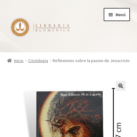
Ir
Ir
Menú
a
al
la
contenido
navegación
Inicio
Inicio
Cristologia
Reflexiones sobre la pasion de Jesucristo
Tienda
Carrito
Finalizar compra
¿Quienes somos?
Mi cuenta