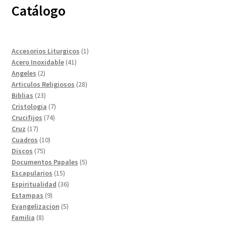
Catálogo
1
Accesorios Liturgicos
1
41
producto
Acero Inoxidable
41
2
productos
Angeles
2
productos
28
Articulos Religiosos
28
23
productos
Biblias
23
productos
7
Cristologia
7
74
productos
Crucifijos
74
17
productos
Cruz
17
productos
10
Cuadros
10
75
productos
Discos
75
productos
5
Documentos Papales
5
15
productos
Escapularios
15
productos
36
Espiritualidad
36
9
productos
Estampas
9
productos
5
Evangelizacion
5
8
productos
Familia
8