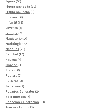
productos
66
Figura
66
productos
10
Figura Navideña
10
8
productos
Figura navideña
8
56
productos
Imagen
56
productos
62
Infantil
62
3
productos
Jovenes
3
productos
21
Liturgia
21
productos
10
Magisterio
10
productos
22
Mariologia
22
20
productos
Medallas
20
19
productos
Navidad
19
4
productos
Novena
4
productos
35
Oracion
35
10
productos
Plata
10
productos
2
Posters
2
productos
3
Pulseras
3
productos
2
Reflexion
2
productos
24
Rosarios Generales
24
7
productos
Sacramentos
7
productos
13
Sanacion Y Liberacion
13
22
productos
Semana Santa
22