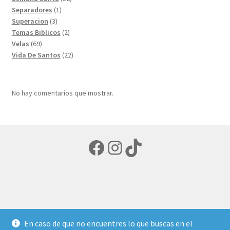
1
productos
Separadores
1
3
producto
Superacion
3
productos
2
Temas Biblicos
2
69
productos
Velas
69
productos
22
Vida De Santos
22
productos
No hay comentarios que mostrar.
Facebook
Instagram
TikTok
© LIBRERIA ECUMENICA 2026
En caso de que no encuentres lo que buscas en el
Política de privacidad
Creado con Storefront y