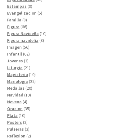
9
productos
Estampas
9
productos
5
Evangelizacion
5
8
productos
Familia
8
productos
66
Figura
66
productos
10
Figura Navideña
10
8
productos
Figura navideña
8
56
productos
Imagen
56
productos
62
Infantil
62
3
productos
Jovenes
3
productos
21
Liturgia
21
productos
10
Magisterio
10
productos
22
Mariologia
22
20
productos
Medallas
20
19
productos
Navidad
19
4
productos
Novena
4
productos
35
Oracion
35
10
productos
Plata
10
productos
2
Posters
2
productos
3
Pulseras
3
productos
2
Reflexion
2