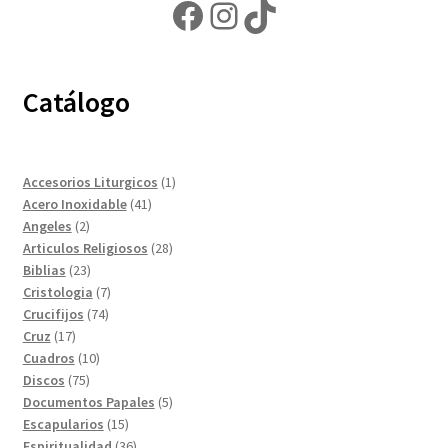
Facebook
Instagram
TikTok
Catálogo
1
Accesorios Liturgicos
1
41
producto
Acero Inoxidable
41
2
productos
Angeles
2
productos
28
Articulos Religiosos
28
23
productos
Biblias
23
productos
7
Cristologia
7
74
productos
Crucifijos
74
17
productos
Cruz
17
productos
10
Cuadros
10
75
productos
Discos
75
productos
5
Documentos Papales
5
15
productos
Escapularios
15
productos
36
Espiritualidad
36