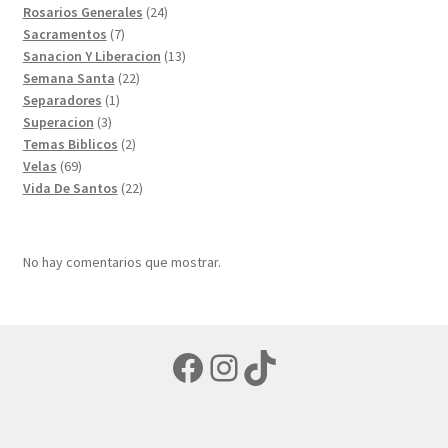
productos
24
Rosarios Generales
24
7
productos
Sacramentos
7
productos
13
Sanacion Y Liberacion
13
22
productos
Semana Santa
22
1
productos
Separadores
1
3
producto
Superacion
3
productos
2
Temas Biblicos
2
69
productos
Velas
69
productos
22
Vida De Santos
22
productos
No hay comentarios que mostrar.
Facebook
Instagram
TikTok