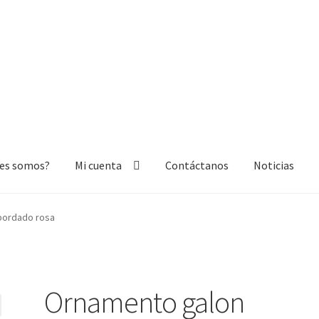
nes somos?
Mi cuenta
Contáctanos
Noticias
nta
Contáctanos
Noticias
bordado rosa
Ornamento galon