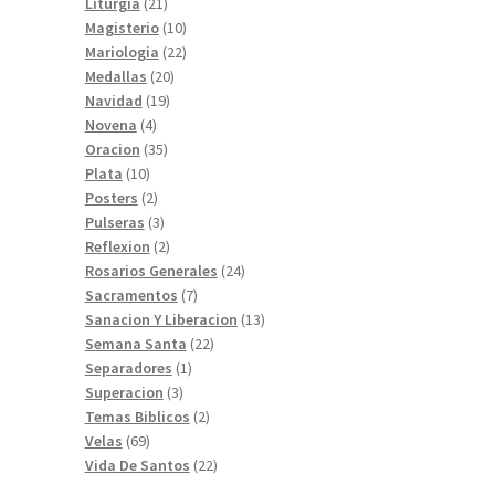
productos
21
Liturgia
21
productos
10
Magisterio
10
productos
22
Mariologia
22
20
productos
Medallas
20
19
productos
Navidad
19
4
productos
Novena
4
productos
35
Oracion
35
10
productos
Plata
10
productos
2
Posters
2
productos
3
Pulseras
3
productos
2
Reflexion
2
productos
24
Rosarios Generales
24
7
productos
Sacramentos
7
productos
13
Sanacion Y Liberacion
13
22
productos
Semana Santa
22
1
productos
Separadores
1
3
producto
Superacion
3
productos
2
Temas Biblicos
2
69
productos
Velas
69
productos
22
Vida De Santos
22
productos