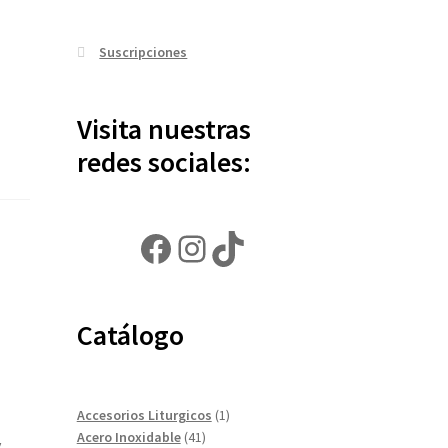
Suscripciones
Visita nuestras
redes sociales:
Facebook
Instagram
TikTok
Catálogo
1
Accesorios Liturgicos
1
41
producto
Acero Inoxidable
41
y