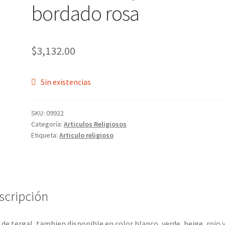
bordado rosa
$
3,132.00
Sin existencias
SKU:
09922
Categoría:
Articulos Religiosos
Etiqueta:
Articulo religioso
scripción
 de tergal, tambien disponible en color blanco, verde, beige, rojo 