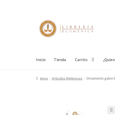
Ir
Ir
a
al
la
contenido
navegación
Inicio
Tienda
Carrito
¿Quie
Inicio
Tienda
Carrito
¿Quienes somos?
Mi cue
Inicio
Articulos Religiosos
Ornamento galon 