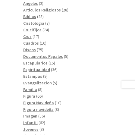
2
productos
Angeles
2
productos
28
Articulos Religiosos
28
23
productos
Biblias
23
productos
7
Cristologia
7
74
productos
Crucifijos
74
17
productos
Cruz
17
productos
10
Cuadros
10
75
productos
Discos
75
productos
5
Documentos Papales
5
15
productos
Escapularios
15
productos
36
Espiritualidad
36
9
productos
Estampas
9
productos
5
Evangelizacion
5
8
productos
Familia
8
productos
66
Figura
66
productos
10
Figura Navideña
10
8
productos
Figura navideña
8
56
productos
Imagen
56
productos
62
Infantil
62
3
productos
Jovenes
3