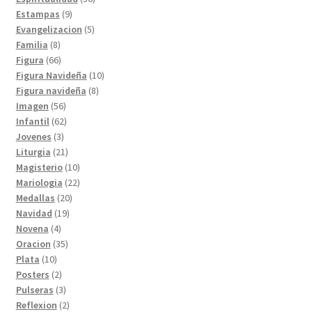
9
productos
Estampas
9
productos
5
Evangelizacion
5
8
productos
Familia
8
productos
66
Figura
66
productos
10
Figura Navideña
10
8
productos
Figura navideña
8
56
productos
Imagen
56
productos
62
Infantil
62
3
productos
Jovenes
3
productos
21
Liturgia
21
productos
10
Magisterio
10
productos
22
Mariologia
22
20
productos
Medallas
20
19
productos
Navidad
19
4
productos
Novena
4
productos
35
Oracion
35
10
productos
Plata
10
productos
2
Posters
2
productos
3
Pulseras
3
productos
2
Reflexion
2