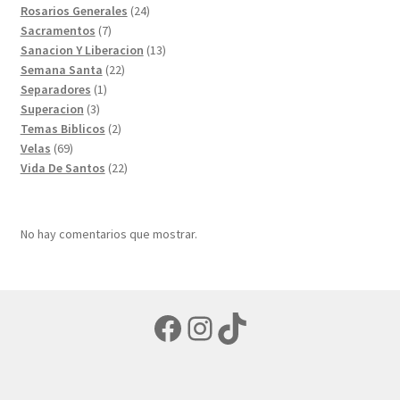
productos
24
Rosarios Generales
24
7
productos
Sacramentos
7
productos
13
Sanacion Y Liberacion
13
22
productos
Semana Santa
22
1
productos
Separadores
1
3
producto
Superacion
3
productos
2
Temas Biblicos
2
69
productos
Velas
69
productos
22
Vida De Santos
22
productos
No hay comentarios que mostrar.
Facebook
Instagram
TikTok