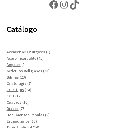
Facebook
Instagram
TikTok
Catálogo
1
Accesorios Liturgicos
1
41
producto
Acero Inoxidable
41
2
productos
Angeles
2
productos
28
Articulos Religiosos
28
23
productos
Biblias
23
productos
7
Cristologia
7
74
productos
Crucifijos
74
17
productos
Cruz
17
productos
10
Cuadros
10
75
productos
Discos
75
productos
5
Documentos Papales
5
15
productos
Escapularios
15
productos
36
Espiritualidad
36