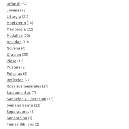
productos
62
Infantil
62
3
productos
Jovenes
3
productos
21
Liturgia
21
productos
10
Magisterio
10
productos
22
Mariologia
22
20
productos
Medallas
20
19
productos
Navidad
19
4
productos
Novena
4
productos
35
Oracion
35
10
productos
Plata
10
productos
2
Posters
2
productos
3
Pulseras
3
productos
2
Reflexion
2
productos
24
Rosarios Generales
24
7
productos
Sacramentos
7
productos
13
Sanacion Y Liberacion
13
22
productos
Semana Santa
22
1
productos
Separadores
1
3
producto
Superacion
3
productos
2
Temas Biblicos
2