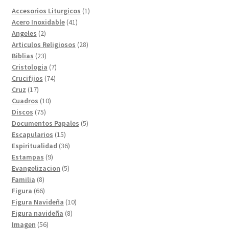
1
Accesorios Liturgicos
1
41
producto
Acero Inoxidable
41
2
productos
Angeles
2
productos
28
Articulos Religiosos
28
23
productos
Biblias
23
productos
7
Cristologia
7
74
productos
Crucifijos
74
17
productos
Cruz
17
productos
10
Cuadros
10
75
productos
Discos
75
productos
5
Documentos Papales
5
15
productos
Escapularios
15
productos
36
Espiritualidad
36
9
productos
Estampas
9
productos
5
Evangelizacion
5
8
productos
Familia
8
productos
66
Figura
66
productos
10
Figura Navideña
10
8
productos
Figura navideña
8
56
productos
Imagen
56