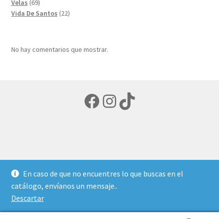
69
productos
Velas
69
productos
22
Vida De Santos
22
productos
No hay comentarios que mostrar.
Facebook
Instagram
TikTok
© LIBRERIA ECUMENICA 2026
En caso de que no encuentres lo que buscas en el
Política de privacidad
Creado con Storefront y
catálogo, envíanos un mensaje..
WooCommerce
.
Descartar