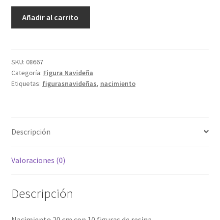
Nacimiento
Añadir al carrito
cantidad
SKU:
08667
Categoría:
Figura Navideña
Etiquetas:
figurasnavideñas
,
nacimiento
Descripción
Valoraciones (0)
Descripción
Nacimiento 20 cm con 10 figuras de resina