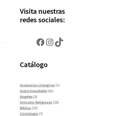
Visita nuestras
redes sociales:
Facebook
Instagram
TikTok
Catálogo
1
Accesorios Liturgicos
1
41
producto
Acero Inoxidable
41
2
productos
Angeles
2
productos
28
Articulos Religiosos
28
23
productos
Biblias
23
productos
7
Cristologia
7