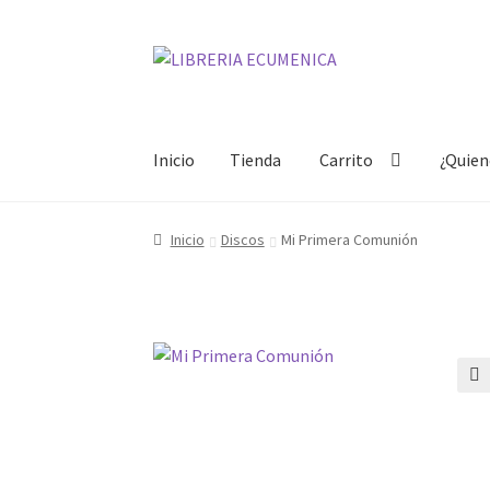
Ir
Ir
a
al
la
contenido
navegación
Inicio
Tienda
Carrito
¿Quie
Inicio
Tienda
Carrito
¿Quienes somos?
Mi cue
Inicio
Discos
Mi Primera Comunión
🔍