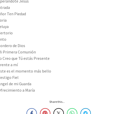
sperándote Jesús
ntrada
eñor Ten Piedad
loria
leluya
fertorio
anto
Cordero de Dios
Mi Primera Comunión
Yo Creo que Tú estás Presente
Frente a mí
Este es el momento más bello
Testigo Fiel
Angel de mi Guarda
Ofrecimiento a María
Share this...