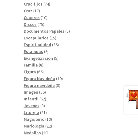
74
productos
Crucifijos
74
17
productos
Cruz
17
productos
10
Cuadros
10
75
productos
Discos
75
productos
5
Documentos Papales
5
15
productos
Escapularios
15
productos
36
Espiritualidad
36
9
productos
Estampas
9
productos
5
Evangelizacion
5
8
productos
Familia
8
productos
66
Figura
66
productos
10
Figura Navideña
10
8
productos
Figura navideña
8
56
productos
Imagen
56
productos
62
Infantil
62
3
productos
Jovenes
3
productos
21
Liturgia
21
productos
10
Magisterio
10
productos
22
Mariologia
22
20
productos
Medallas
20