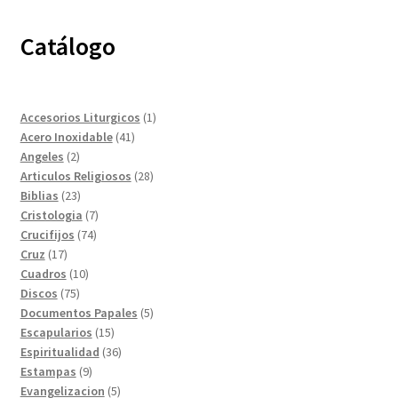
Catálogo
1
Accesorios Liturgicos
1
41
producto
Acero Inoxidable
41
2
productos
Angeles
2
productos
28
Articulos Religiosos
28
23
productos
Biblias
23
productos
7
Cristologia
7
74
productos
Crucifijos
74
17
productos
Cruz
17
productos
10
Cuadros
10
75
productos
Discos
75
productos
5
Documentos Papales
5
15
productos
Escapularios
15
productos
36
Espiritualidad
36
9
productos
Estampas
9
productos
5
Evangelizacion
5