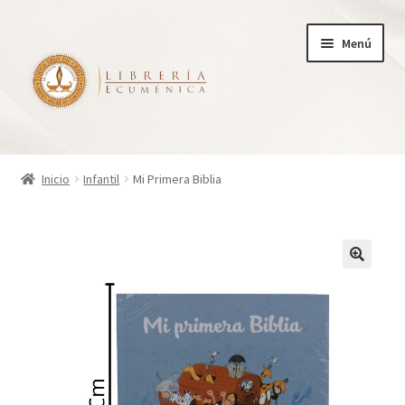
Ir
Ir
Menú
a
al
la
contenido
navegación
Inicio
Inicio
Infantil
Mi Primera Biblia
Tienda
Carrito
Finalizar compra
¿Quienes somos?
Mi cuenta