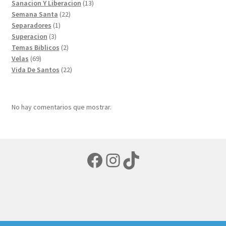
productos
13
Sanacion Y Liberacion
13
22
productos
Semana Santa
22
1
productos
Separadores
1
3
producto
Superacion
3
productos
2
Temas Biblicos
2
69
productos
Velas
69
productos
22
Vida De Santos
22
productos
No hay comentarios que mostrar.
Facebook
Instagram
TikTok