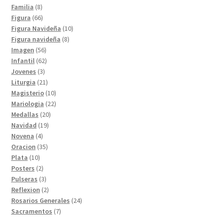
8
productos
Familia
8
productos
66
Figura
66
productos
10
Figura Navideña
10
8
productos
Figura navideña
8
56
productos
Imagen
56
productos
62
Infantil
62
3
productos
Jovenes
3
productos
21
Liturgia
21
productos
10
Magisterio
10
productos
22
Mariologia
22
20
productos
Medallas
20
19
productos
Navidad
19
4
productos
Novena
4
productos
35
Oracion
35
10
productos
Plata
10
productos
2
Posters
2
productos
3
Pulseras
3
productos
2
Reflexion
2
productos
24
Rosarios Generales
24
7
productos
Sacramentos
7