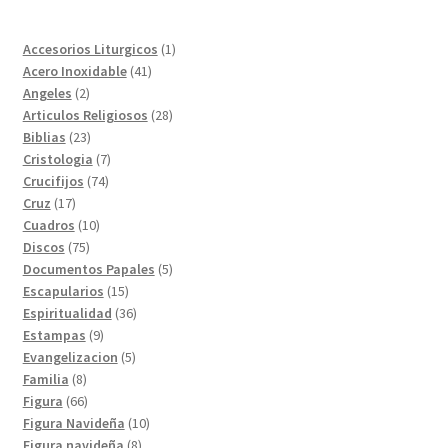
1
Accesorios Liturgicos
1
41
producto
Acero Inoxidable
41
2
productos
Angeles
2
productos
28
Articulos Religiosos
28
23
productos
Biblias
23
productos
7
Cristologia
7
74
productos
Crucifijos
74
17
productos
Cruz
17
productos
10
Cuadros
10
75
productos
Discos
75
productos
5
Documentos Papales
5
15
productos
Escapularios
15
productos
36
Espiritualidad
36
9
productos
Estampas
9
productos
5
Evangelizacion
5
8
productos
Familia
8
productos
66
Figura
66
productos
10
Figura Navideña
10
8
productos
Figura navideña
8