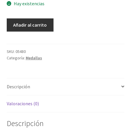
Hay existencias
Medalla
Añadir al carrito
Virgen
del
Carmen
fotograda
SKU:
05480
Categoría:
Medallas
cantidad
Descripción
Valoraciones (0)
Descripción