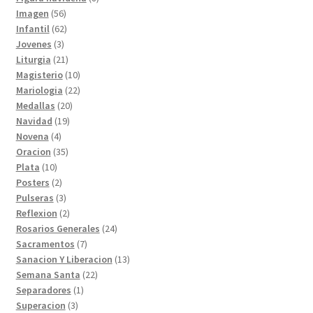
56
productos
Imagen
56
productos
62
Infantil
62
3
productos
Jovenes
3
productos
21
Liturgia
21
productos
10
Magisterio
10
productos
22
Mariologia
22
20
productos
Medallas
20
19
productos
Navidad
19
4
productos
Novena
4
productos
35
Oracion
35
10
productos
Plata
10
productos
2
Posters
2
productos
3
Pulseras
3
productos
2
Reflexion
2
productos
24
Rosarios Generales
24
7
productos
Sacramentos
7
productos
13
Sanacion Y Liberacion
13
22
productos
Semana Santa
22
1
productos
Separadores
1
3
producto
Superacion
3