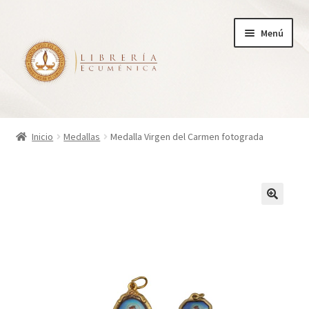
Ir
Ir
Menú
a
al
la
contenido
navegación
Inicio
Inicio
Medallas
Medalla Virgen del Carmen fotograda
Tienda
Carrito
Finalizar compra
¿Quienes somos?
Mi cuenta