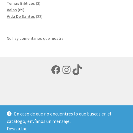
productos
2
Temas Biblicos
2
69
productos
Velas
69
productos
22
Vida De Santos
22
productos
No hay comentarios que mostrar.
Facebook
Instagram
TikTok
© LIBRERIA ECUMENICA 2026
En caso de que no encuentres lo que buscas en el
Política de privacidad
Creado con Storefront y
catálogo, envíanos un mensaje..
WooCommerce
.
Descartar