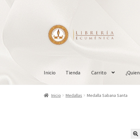
Ir
Ir
a
al
la
contenido
navegación
Inicio
Tienda
Carrito
¿Quie
Inicio
Tienda
Carrito
¿Quienes somos?
Mi cue
Inicio
Medallas
Medalla Sabana Santa