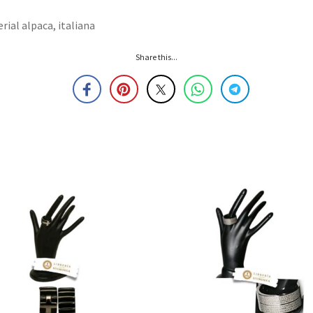
rial alpaca, italiana
Share this...