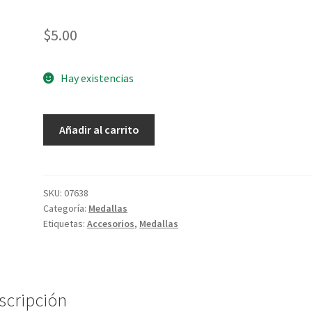
$
5.00
Hay existencias
Medalla
Añadir al carrito
Sabana
Santa
cantidad
SKU:
07638
Categoría:
Medallas
Etiquetas:
Accesorios
,
Medallas
scripción