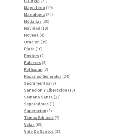
productos
21
Liturgia
21
productos
10
Magisterio
10
productos
22
Mariologia
22
20
productos
Medallas
20
19
productos
Navidad
19
4
productos
Novena
4
productos
35
Oracion
35
10
productos
Plata
10
productos
2
Posters
2
productos
3
Pulseras
3
productos
2
Reflexion
2
productos
24
Rosarios Generales
24
7
productos
Sacramentos
7
productos
13
Sanacion Y Liberacion
13
22
productos
Semana Santa
22
1
productos
Separadores
1
3
producto
Superacion
3
productos
2
Temas Biblicos
2
69
productos
Velas
69
productos
22
Vida De Santos
22
productos