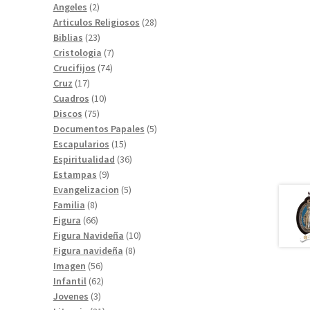
2
productos
Angeles
2
productos
28
Articulos Religiosos
28
23
productos
Biblias
23
productos
7
Cristologia
7
74
productos
Crucifijos
74
17
productos
Cruz
17
productos
10
Cuadros
10
75
productos
Discos
75
productos
5
Documentos Papales
5
15
productos
Escapularios
15
productos
36
Espiritualidad
36
9
productos
Estampas
9
productos
5
Evangelizacion
5
8
productos
Familia
8
productos
66
Figura
66
productos
10
Figura Navideña
10
8
productos
Figura navideña
8
56
productos
Imagen
56
productos
62
Infantil
62
3
productos
Jovenes
3