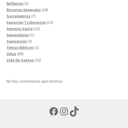
productos
2
Reflexion
2
productos
24
Rosarios Generales
24
7
productos
Sacramentos
7
productos
13
Sanacion Y Liberacion
13
22
productos
Semana Santa
22
1
productos
Separadores
1
3
producto
Superacion
3
productos
2
Temas Biblicos
2
69
productos
Velas
69
productos
22
Vida De Santos
22
productos
No hay comentarios que mostrar.
Facebook
Instagram
TikTok