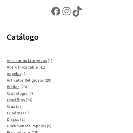
Facebook
Instagram
TikTok
Catálogo
1
Accesorios Liturgicos
1
41
producto
Acero Inoxidable
41
2
productos
Angeles
2
productos
28
Articulos Religiosos
28
23
productos
Biblias
23
productos
7
Cristologia
7
74
productos
Crucifijos
74
17
productos
Cruz
17
productos
10
Cuadros
10
75
productos
Discos
75
productos
5
Documentos Papales
5
15
productos
Escapularios
15