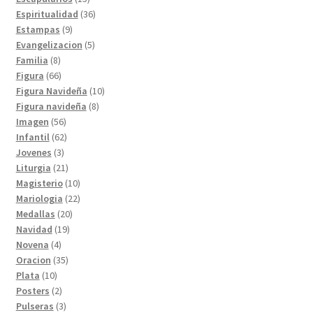
productos
36
Espiritualidad
36
9
productos
Estampas
9
productos
5
Evangelizacion
5
8
productos
Familia
8
productos
66
Figura
66
productos
10
Figura Navideña
10
8
productos
Figura navideña
8
56
productos
Imagen
56
productos
62
Infantil
62
3
productos
Jovenes
3
productos
21
Liturgia
21
productos
10
Magisterio
10
productos
22
Mariologia
22
20
productos
Medallas
20
19
productos
Navidad
19
4
productos
Novena
4
productos
35
Oracion
35
10
productos
Plata
10
productos
2
Posters
2
productos
3
Pulseras
3