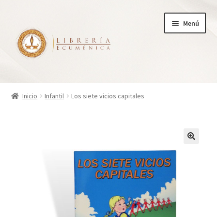
Ir
Ir
Menú
a
al
la
contenido
navegación
Inicio
Inicio
Infantil
Los siete vicios capitales
Tienda
Carrito
Finalizar compra
¿Quienes somos?
Mi cuenta