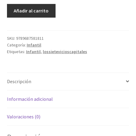
Los
Añadir al carrito
siete
vicios
capitales
cantidad
SKU:
9789687581811
Categoría:
Infantil
Etiquetas:
Infantil
,
lossietevicioscapitales
Descripción
Información adicional
Valoraciones (0)