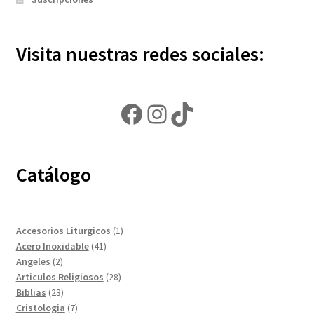
Visita nuestras redes sociales:
Facebook
Instagram
TikTok
Catálogo
1
Accesorios Liturgicos
1
41
producto
Acero Inoxidable
41
2
productos
Angeles
2
productos
28
Articulos Religiosos
28
23
productos
Biblias
23
productos
7
Cristologia
7