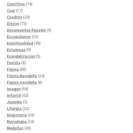
74
productos
Crucifijos
74
17
productos
Cruz
17
productos
10
Cuadros
10
75
productos
Discos
75
productos
5
Documentos Papales
5
15
productos
Escapularios
15
productos
36
Espiritualidad
36
9
productos
Estampas
9
productos
5
Evangelizacion
5
8
productos
Familia
8
productos
66
Figura
66
productos
10
Figura Navideña
10
8
productos
Figura navideña
8
56
productos
Imagen
56
productos
62
Infantil
62
3
productos
Jovenes
3
productos
21
Liturgia
21
productos
10
Magisterio
10
productos
22
Mariologia
22
20
productos
Medallas
20