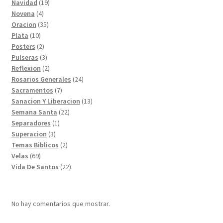
19
productos
Navidad
19
4
productos
Novena
4
productos
35
Oracion
35
10
productos
Plata
10
productos
2
Posters
2
productos
3
Pulseras
3
productos
2
Reflexion
2
productos
24
Rosarios Generales
24
7
productos
Sacramentos
7
productos
13
Sanacion Y Liberacion
13
22
productos
Semana Santa
22
1
productos
Separadores
1
3
producto
Superacion
3
productos
2
Temas Biblicos
2
69
productos
Velas
69
productos
22
Vida De Santos
22
productos
No hay comentarios que mostrar.