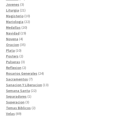
3
productos
Jovenes
3
productos
21
Liturgia
21
productos
10
Magisterio
10
productos
22
Mariologia
22
20
productos
Medallas
20
19
productos
Navidad
19
4
productos
Novena
4
productos
35
Oracion
35
10
productos
Plata
10
productos
2
Posters
2
productos
3
Pulseras
3
productos
2
Reflexion
2
productos
24
Rosarios Generales
24
7
productos
Sacramentos
7
productos
13
Sanacion Y Liberacion
13
22
productos
Semana Santa
22
1
productos
Separadores
1
3
producto
Superacion
3
productos
2
Temas Biblicos
2
69
productos
Velas
69