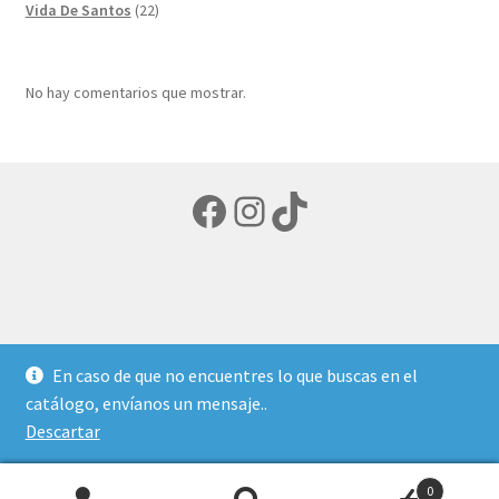
productos
22
Vida De Santos
22
productos
No hay comentarios que mostrar.
Facebook
Instagram
TikTok
© LIBRERIA ECUMENICA 2026
En caso de que no encuentres lo que buscas en el
Política de privacidad
Creado con Storefront y
catálogo, envíanos un mensaje..
WooCommerce
.
Descartar
0