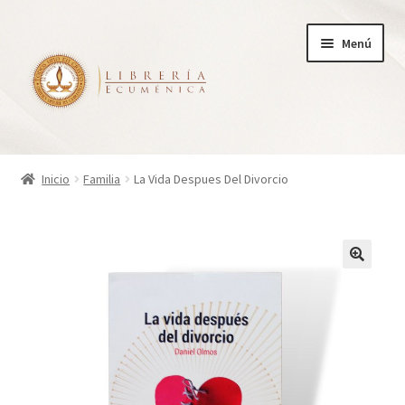
Ir
Ir
Menú
a
al
la
contenido
navegación
Inicio
Inicio
Familia
La Vida Despues Del Divorcio
Tienda
Carrito
Finalizar compra
¿Quienes somos?
Mi cuenta