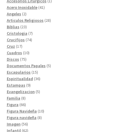
1
Accesorios Liturgicos
1
41
producto
Acero Inoxidable
41
2
productos
Angeles
2
productos
28
Articulos Religiosos
28
23
productos
Biblias
23
productos
7
Cristologia
7
74
productos
Crucifijos
74
17
productos
Cruz
17
productos
10
Cuadros
10
75
productos
Discos
75
productos
5
Documentos Papales
5
15
productos
Escapularios
15
productos
36
Espiritualidad
36
9
productos
Estampas
9
productos
5
Evangelizacion
5
8
productos
Familia
8
productos
66
Figura
66
productos
10
Figura Navideña
10
8
productos
Figura navideña
8
56
productos
Imagen
56
productos
62
Infantil
62