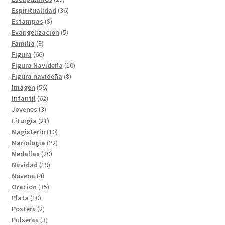
productos
36
Espiritualidad
36
9
productos
Estampas
9
productos
5
Evangelizacion
5
8
productos
Familia
8
productos
66
Figura
66
productos
10
Figura Navideña
10
8
productos
Figura navideña
8
56
productos
Imagen
56
productos
62
Infantil
62
3
productos
Jovenes
3
productos
21
Liturgia
21
productos
10
Magisterio
10
productos
22
Mariologia
22
20
productos
Medallas
20
19
productos
Navidad
19
4
productos
Novena
4
productos
35
Oracion
35
10
productos
Plata
10
productos
2
Posters
2
productos
3
Pulseras
3