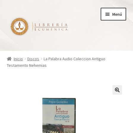
Ir
Ir
Menú
a
al
la
contenido
navegación
Inicio
Inicio
Discos
La Palabra Audio Coleccion Antiguo
Testamento Nehemias
Tienda
Carrito
Finalizar compra
¿Quienes somos?
Mi cuenta