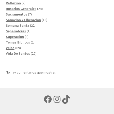
productos
2
Reflexion
2
productos
24
Rosarios Generales
24
7
productos
Sacramentos
7
productos
13
Sanacion Y Liberacion
13
22
productos
Semana Santa
22
1
productos
Separadores
1
3
producto
Superacion
3
productos
2
Temas Biblicos
2
69
productos
Velas
69
productos
22
Vida De Santos
22
productos
No hay comentarios que mostrar.
Facebook
Instagram
TikTok