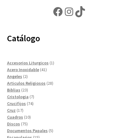
Facebook
Instagram
TikTok
Catálogo
1
Accesorios Liturgicos
1
41
producto
Acero Inoxidable
41
2
productos
Angeles
2
productos
28
Articulos Religiosos
28
23
productos
Biblias
23
productos
7
Cristologia
7
74
productos
Crucifijos
74
17
productos
Cruz
17
productos
10
Cuadros
10
75
productos
Discos
75
productos
5
Documentos Papales
5
15
productos
Escapularios
15