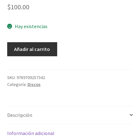
$
100.00
Hay existencias
La
Añadir al carrito
Palabra
Audio
Coleccion
Antiguo
SKU:
9789709257342
Categoría:
Discos
Testamento
Nehemias
cantidad
Descripción
Información adicional