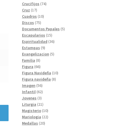
74
productos
Crucifijos
74
17
productos
Cruz
17
productos
10
Cuadros
10
75
productos
Discos
75
productos
5
Documentos Papales
5
15
productos
Escapularios
15
productos
36
Espiritualidad
36
9
productos
Estampas
9
productos
5
Evangelizacion
5
8
productos
Familia
8
productos
66
Figura
66
productos
10
Figura Navideña
10
8
productos
Figura navideña
8
56
productos
Imagen
56
productos
62
Infantil
62
3
productos
Jovenes
3
productos
21
Liturgia
21
productos
10
Magisterio
10
productos
22
Mariologia
22
20
productos
Medallas
20