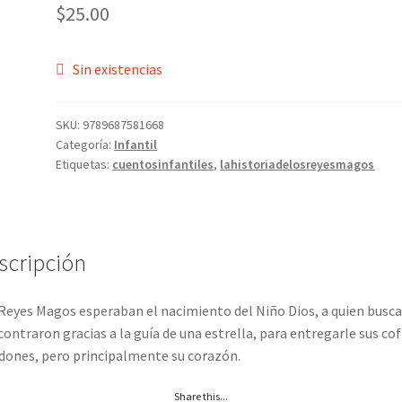
$
25.00
Sin existencias
SKU:
9789687581668
Categoría:
Infantil
Etiquetas:
cuentosinfantiles
,
lahistoriadelosreyesmagos
scripción
Reyes Magos esperaban el nacimiento del Niño Dios, a quien busc
contraron gracias a la guía de una estrella, para entregarle sus cof
dones, pero principalmente su corazón.
Share this...