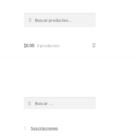
Buscar
Buscar
por:
$
0.00
0 productos
Buscar:
Suscripciones