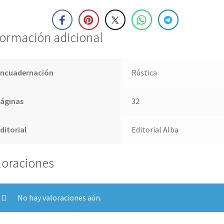
formación adicional
Encuadernación
Rústica
Páginas
32
ditorial
Editorial Alba
loraciones
No hay valoraciones aún.