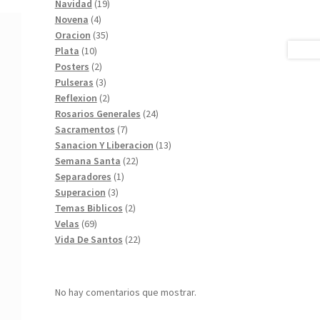
19
productos
Navidad
19
4
productos
Novena
4
productos
35
Oracion
35
10
productos
Plata
10
productos
2
Posters
2
productos
3
Pulseras
3
productos
2
Reflexion
2
productos
24
Rosarios Generales
24
7
productos
Sacramentos
7
productos
13
Sanacion Y Liberacion
13
22
productos
Semana Santa
22
1
productos
Separadores
1
3
producto
Superacion
3
productos
2
Temas Biblicos
2
69
productos
Velas
69
productos
22
Vida De Santos
22
productos
No hay comentarios que mostrar.