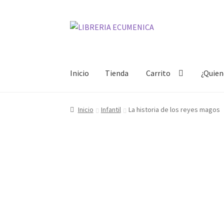
Ir
Ir
a
al
la
contenido
navegación
Inicio
Tienda
Carrito
¿Quie
Inicio
Tienda
Carrito
¿Quienes somos?
Mi cue
Inicio
Infantil
La historia de los reyes magos