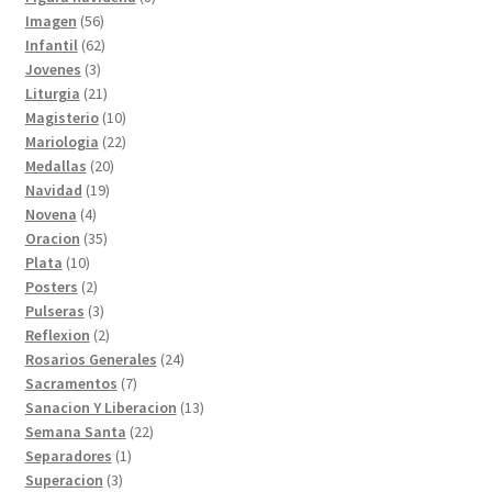
56
productos
Imagen
56
productos
62
Infantil
62
3
productos
Jovenes
3
productos
21
Liturgia
21
productos
10
Magisterio
10
productos
22
Mariologia
22
20
productos
Medallas
20
19
productos
Navidad
19
4
productos
Novena
4
productos
35
Oracion
35
10
productos
Plata
10
productos
2
Posters
2
productos
3
Pulseras
3
productos
2
Reflexion
2
productos
24
Rosarios Generales
24
7
productos
Sacramentos
7
productos
13
Sanacion Y Liberacion
13
22
productos
Semana Santa
22
1
productos
Separadores
1
3
producto
Superacion
3