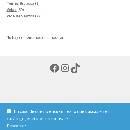
productos
2
Temas Biblicos
2
69
productos
Velas
69
productos
22
Vida De Santos
22
productos
No hay comentarios que mostrar.
Facebook
Instagram
TikTok
© LIBRERIA ECUMENICA 2026
En caso de que no encuentres lo que buscas en el
Política de privacidad
Creado con Storefront y
catálogo, envíanos un mensaje..
WooCommerce
.
Descartar