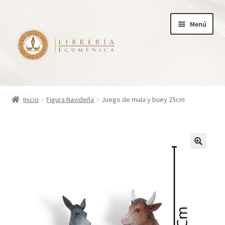
Ir
Ir
Menú
a
al
la
contenido
navegación
Inicio
Inicio
Figura Navideña
Juego de mula y buey 25cm
Tienda
Carrito
Finalizar compra
¿Quienes somos?
Mi cuenta