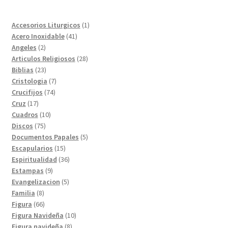
1
Accesorios Liturgicos
1
41
producto
Acero Inoxidable
41
2
productos
Angeles
2
productos
28
Articulos Religiosos
28
23
productos
Biblias
23
productos
7
Cristologia
7
74
productos
Crucifijos
74
17
productos
Cruz
17
productos
10
Cuadros
10
75
productos
Discos
75
productos
5
Documentos Papales
5
15
productos
Escapularios
15
productos
36
Espiritualidad
36
9
productos
Estampas
9
productos
5
Evangelizacion
5
8
productos
Familia
8
productos
66
Figura
66
productos
10
Figura Navideña
10
8
productos
Figura navideña
8