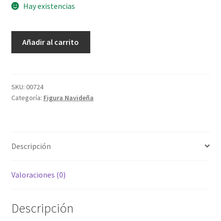
Hay existencias
Juego
Añadir al carrito
de
mula
y
buey
SKU:
00724
Categoría:
Figura Navideña
25cm
cantidad
Descripción
Valoraciones (0)
Descripción