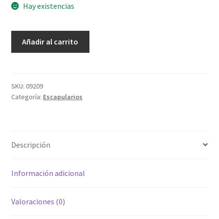
Hay existencias
Escapulario
Añadir al carrito
Virgen
del
Carmen
cantidad
SKU:
09209
Categoría:
Escapularios
Descripción
Información adicional
Valoraciones (0)