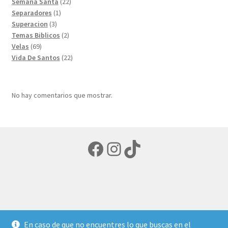
22
productos
Semana Santa
22
1
productos
Separadores
1
3
producto
Superacion
3
productos
2
Temas Biblicos
2
69
productos
Velas
69
productos
22
Vida De Santos
22
productos
No hay comentarios que mostrar.
Facebook
Instagram
TikTok
© LIBRERIA ECUMENICA 2026
En caso de que no encuentres lo que buscas en el