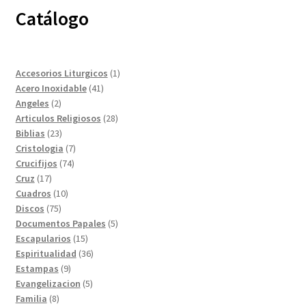
Catálogo
1
Accesorios Liturgicos
1
41
producto
Acero Inoxidable
41
2
productos
Angeles
2
productos
28
Articulos Religiosos
28
23
productos
Biblias
23
productos
7
Cristologia
7
74
productos
Crucifijos
74
17
productos
Cruz
17
productos
10
Cuadros
10
75
productos
Discos
75
productos
5
Documentos Papales
5
15
productos
Escapularios
15
productos
36
Espiritualidad
36
9
productos
Estampas
9
productos
5
Evangelizacion
5
8
productos
Familia
8