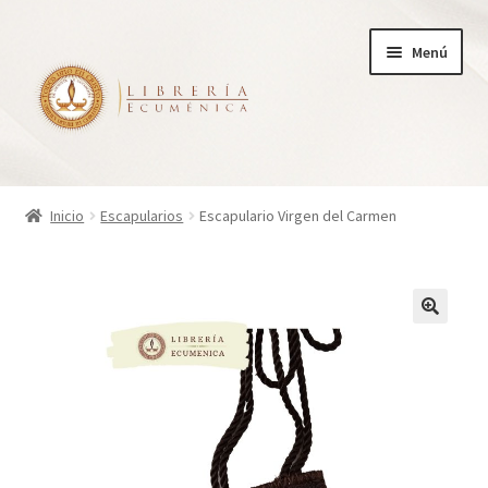
Ir
Ir
Menú
a
al
la
contenido
navegación
Inicio
Inicio
Escapularios
Escapulario Virgen del Carmen
Tienda
Carrito
Finalizar compra
¿Quienes somos?
Mi cuenta