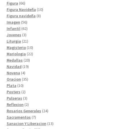
productos
66
Figura
66
productos
10
Figura Navideña
10
8
productos
Figura navideña
8
56
productos
Imagen
56
productos
62
Infantil
62
3
productos
Jovenes
3
productos
21
Liturgia
21
productos
10
Magisterio
10
productos
22
Mariologia
22
20
productos
Medallas
20
19
productos
Navidad
19
4
productos
Novena
4
productos
35
Oracion
35
10
productos
Plata
10
productos
2
Posters
2
productos
3
Pulseras
3
productos
2
Reflexion
2
productos
24
Rosarios Generales
24
7
productos
Sacramentos
7
productos
13
Sanacion Y Liberacion
13