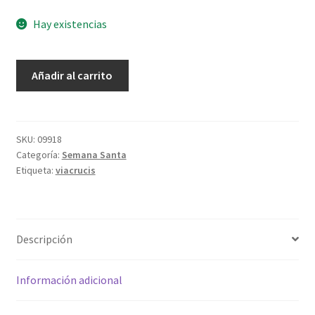
Hay existencias
El
Añadir al carrito
Via
Crucis
Y
La
SKU:
09918
Categoría:
Semana Santa
Visita
Etiqueta:
viacrucis
a
Los
Siete
Templos
Descripción
cantidad
Información adicional