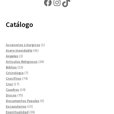
Facebook
Instagram
TikTok
Catálogo
1
Accesorios Liturgicos
1
41
producto
Acero Inoxidable
41
2
productos
Angeles
2
productos
28
Articulos Religiosos
28
23
productos
Biblias
23
productos
7
Cristologia
7
74
productos
Crucifijos
74
17
productos
Cruz
17
productos
10
Cuadros
10
75
productos
Discos
75
productos
5
Documentos Papales
5
15
productos
Escapularios
15
productos
36
Espiritualidad
36