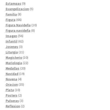
9
productos
Estampas
9
productos
5
Evangelizacion
5
8
productos
Familia
8
productos
66
Figura
66
productos
10
Figura Navideña
10
8
productos
Figura navideña
8
56
productos
Imagen
56
productos
62
Infantil
62
3
productos
Jovenes
3
productos
21
Liturgia
21
productos
10
Magisterio
10
productos
22
Mariologia
22
20
productos
Medallas
20
19
productos
Navidad
19
4
productos
Novena
4
productos
35
Oracion
35
10
productos
Plata
10
productos
2
Posters
2
productos
3
Pulseras
3
productos
2
Reflexion
2