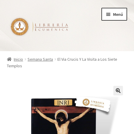
Ir
Ir
Menú
a
al
la
contenido
navegación
Inicio
Inicio
Semana Santa
El Via Crucis Y La Visita a Los Siete
Templos
Tienda
Carrito
Finalizar compra
¿Quienes somos?
Mi cuenta