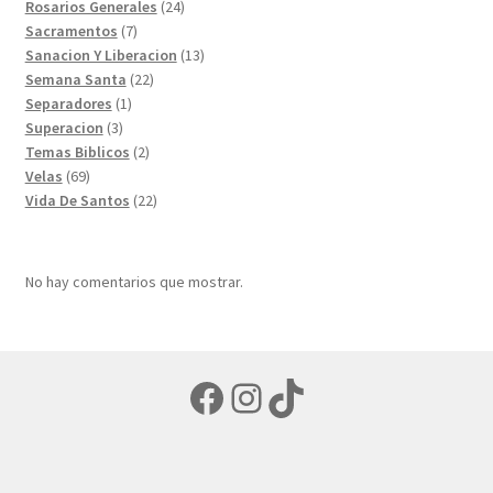
productos
24
Rosarios Generales
24
7
productos
Sacramentos
7
productos
13
Sanacion Y Liberacion
13
22
productos
Semana Santa
22
1
productos
Separadores
1
3
producto
Superacion
3
productos
2
Temas Biblicos
2
69
productos
Velas
69
productos
22
Vida De Santos
22
productos
No hay comentarios que mostrar.
Facebook
Instagram
TikTok