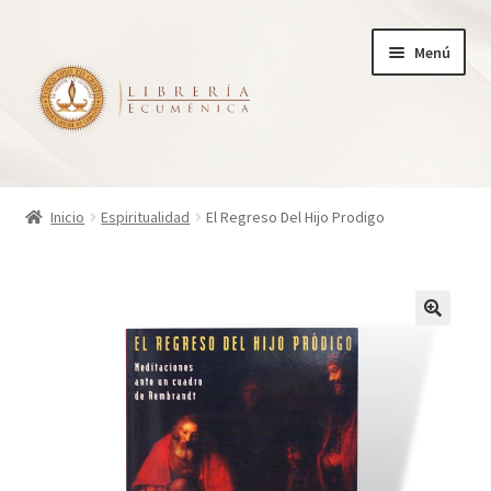
Ir
Ir
Menú
a
al
la
contenido
navegación
Inicio
Inicio
Espiritualidad
El Regreso Del Hijo Prodigo
Tienda
Carrito
Finalizar compra
¿Quienes somos?
Mi cuenta