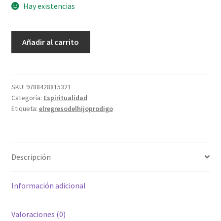
Hay existencias
El
Añadir al carrito
Regreso
Del
Hijo
Prodigo
SKU:
9788428815321
Categoría:
Espiritualidad
cantidad
Etiqueta:
elregresodelhijoprodigo
Descripción
Información adicional
Valoraciones (0)