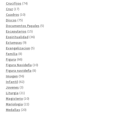
74
productos
Crucifijos
74
17
productos
Cruz
17
productos
10
Cuadros
10
75
productos
Discos
75
productos
5
Documentos Papales
5
15
productos
Escapularios
15
productos
36
Espiritualidad
36
9
productos
Estampas
9
productos
5
Evangelizacion
5
8
productos
Familia
8
productos
66
Figura
66
productos
10
Figura Navideña
10
8
productos
Figura navideña
8
56
productos
Imagen
56
productos
62
Infantil
62
3
productos
Jovenes
3
productos
21
Liturgia
21
productos
10
Magisterio
10
productos
22
Mariologia
22
20
productos
Medallas
20