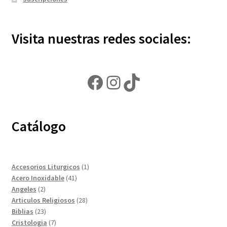
Visita nuestras redes sociales:
Facebook
Instagram
TikTok
Catálogo
1
Accesorios Liturgicos
1
41
producto
Acero Inoxidable
41
2
productos
Angeles
2
productos
28
Articulos Religiosos
28
23
productos
Biblias
23
productos
7
Cristologia
7