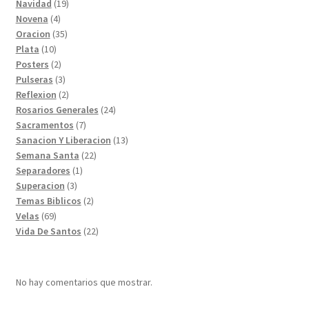
19
productos
Navidad
19
4
productos
Novena
4
productos
35
Oracion
35
10
productos
Plata
10
productos
2
Posters
2
productos
3
Pulseras
3
productos
2
Reflexion
2
productos
24
Rosarios Generales
24
7
productos
Sacramentos
7
productos
13
Sanacion Y Liberacion
13
22
productos
Semana Santa
22
1
productos
Separadores
1
3
producto
Superacion
3
productos
2
Temas Biblicos
2
69
productos
Velas
69
productos
22
Vida De Santos
22
productos
No hay comentarios que mostrar.