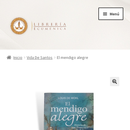
Ir
Ir
Menú
a
al
la
contenido
navegación
Inicio
Inicio
Vida De Santos
El mendigo alegre
Tienda
Carrito
Finalizar compra
¿Quienes somos?
Mi cuenta