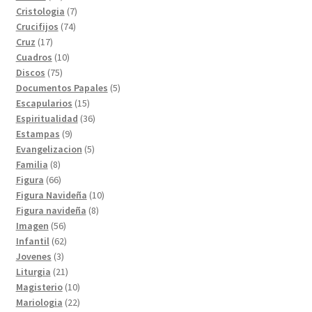
productos
7
Cristologia
7
74
productos
Crucifijos
74
17
productos
Cruz
17
productos
10
Cuadros
10
75
productos
Discos
75
productos
5
Documentos Papales
5
15
productos
Escapularios
15
productos
36
Espiritualidad
36
9
productos
Estampas
9
productos
5
Evangelizacion
5
8
productos
Familia
8
productos
66
Figura
66
productos
10
Figura Navideña
10
8
productos
Figura navideña
8
56
productos
Imagen
56
productos
62
Infantil
62
3
productos
Jovenes
3
productos
21
Liturgia
21
productos
10
Magisterio
10
productos
22
Mariologia
22