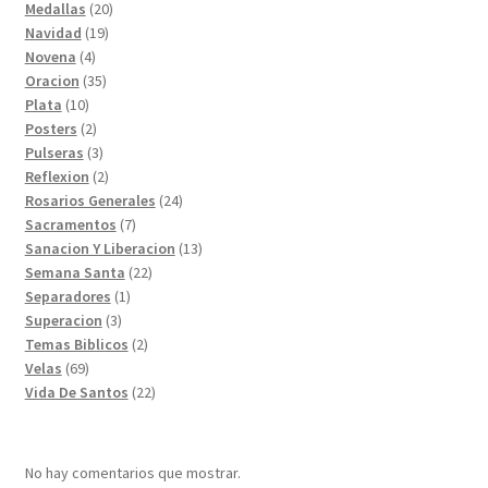
20
productos
Medallas
20
19
productos
Navidad
19
4
productos
Novena
4
productos
35
Oracion
35
10
productos
Plata
10
productos
2
Posters
2
productos
3
Pulseras
3
productos
2
Reflexion
2
productos
24
Rosarios Generales
24
7
productos
Sacramentos
7
productos
13
Sanacion Y Liberacion
13
22
productos
Semana Santa
22
1
productos
Separadores
1
3
producto
Superacion
3
productos
2
Temas Biblicos
2
69
productos
Velas
69
productos
22
Vida De Santos
22
productos
No hay comentarios que mostrar.