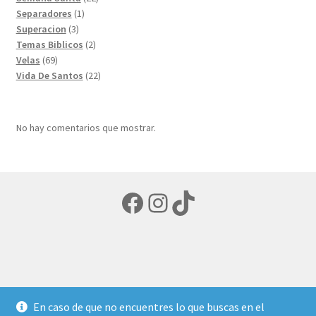
1
productos
Separadores
1
3
producto
Superacion
3
productos
2
Temas Biblicos
2
69
productos
Velas
69
productos
22
Vida De Santos
22
productos
No hay comentarios que mostrar.
Facebook
Instagram
TikTok
© LIBRERIA ECUMENICA 2026
En caso de que no encuentres lo que buscas en el
Política de privacidad
Creado con Storefront y