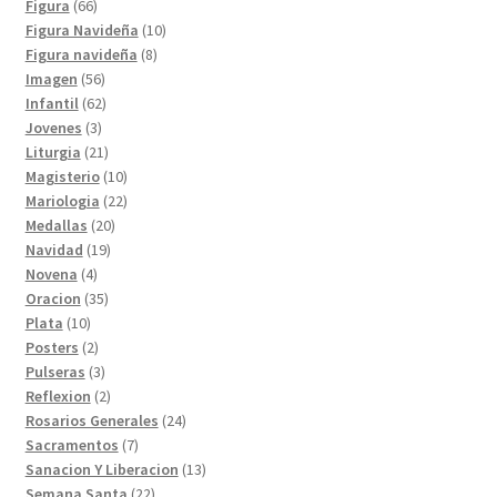
productos
66
Figura
66
productos
10
Figura Navideña
10
8
productos
Figura navideña
8
56
productos
Imagen
56
productos
62
Infantil
62
3
productos
Jovenes
3
productos
21
Liturgia
21
productos
10
Magisterio
10
productos
22
Mariologia
22
20
productos
Medallas
20
19
productos
Navidad
19
4
productos
Novena
4
productos
35
Oracion
35
10
productos
Plata
10
productos
2
Posters
2
productos
3
Pulseras
3
productos
2
Reflexion
2
productos
24
Rosarios Generales
24
7
productos
Sacramentos
7
productos
13
Sanacion Y Liberacion
13
22
productos
Semana Santa
22