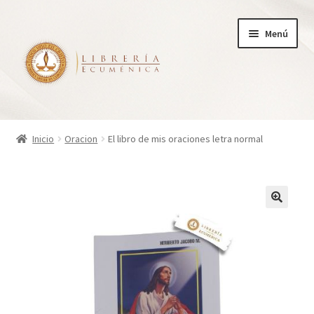
Ir
Ir
Menú
a
al
la
contenido
navegación
Inicio
Inicio
Oracion
El libro de mis oraciones letra normal
Tienda
Carrito
Finalizar compra
¿Quienes somos?
Mi cuenta