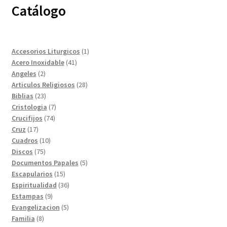
Catálogo
1
Accesorios Liturgicos
1
41
producto
Acero Inoxidable
41
2
productos
Angeles
2
productos
28
Articulos Religiosos
28
23
productos
Biblias
23
productos
7
Cristologia
7
74
productos
Crucifijos
74
17
productos
Cruz
17
productos
10
Cuadros
10
75
productos
Discos
75
productos
5
Documentos Papales
5
15
productos
Escapularios
15
productos
36
Espiritualidad
36
9
productos
Estampas
9
productos
5
Evangelizacion
5
8
productos
Familia
8