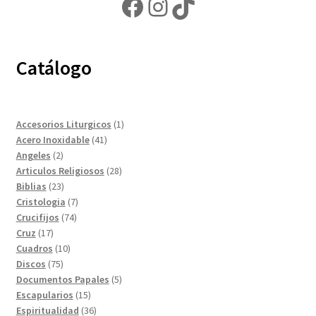
Facebook
Instagram
TikTok
Catálogo
1
Accesorios Liturgicos
1
41
producto
Acero Inoxidable
41
2
productos
Angeles
2
productos
28
Articulos Religiosos
28
23
productos
Biblias
23
productos
7
Cristologia
7
74
productos
Crucifijos
74
17
productos
Cruz
17
productos
10
Cuadros
10
75
productos
Discos
75
productos
5
Documentos Papales
5
15
productos
Escapularios
15
productos
36
Espiritualidad
36