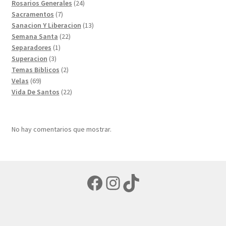
productos
24
Rosarios Generales
24
7
productos
Sacramentos
7
productos
13
Sanacion Y Liberacion
13
22
productos
Semana Santa
22
1
productos
Separadores
1
3
producto
Superacion
3
productos
2
Temas Biblicos
2
69
productos
Velas
69
productos
22
Vida De Santos
22
productos
No hay comentarios que mostrar.
Facebook
Instagram
TikTok