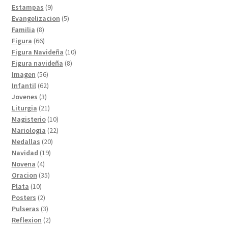
9
productos
Estampas
9
productos
5
Evangelizacion
5
8
productos
Familia
8
productos
66
Figura
66
productos
10
Figura Navideña
10
8
productos
Figura navideña
8
56
productos
Imagen
56
productos
62
Infantil
62
3
productos
Jovenes
3
productos
21
Liturgia
21
productos
10
Magisterio
10
productos
22
Mariologia
22
20
productos
Medallas
20
19
productos
Navidad
19
4
productos
Novena
4
productos
35
Oracion
35
10
productos
Plata
10
productos
2
Posters
2
productos
3
Pulseras
3
productos
2
Reflexion
2