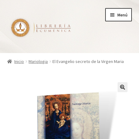
Ir
Ir
Menú
a
al
la
contenido
navegación
Inicio
Inicio
Mariologia
El Evangelio secreto de la Virgen Maria
Tienda
Carrito
Finalizar compra
¿Quienes somos?
Mi cuenta