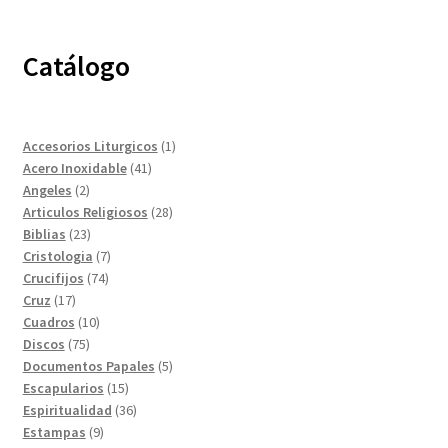
Catálogo
1
Accesorios Liturgicos
1
41
producto
Acero Inoxidable
41
2
productos
Angeles
2
productos
28
Articulos Religiosos
28
23
productos
Biblias
23
productos
7
Cristologia
7
74
productos
Crucifijos
74
17
productos
Cruz
17
productos
10
Cuadros
10
75
productos
Discos
75
productos
5
Documentos Papales
5
15
productos
Escapularios
15
productos
36
Espiritualidad
36
9
productos
Estampas
9