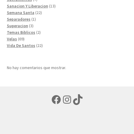
productos
13
Sanacion Y Liberacion
13
22
productos
Semana Santa
22
1
productos
Separadores
1
3
producto
Superacion
3
productos
2
Temas Biblicos
2
69
productos
Velas
69
productos
22
Vida De Santos
22
productos
No hay comentarios que mostrar.
Facebook
Instagram
TikTok