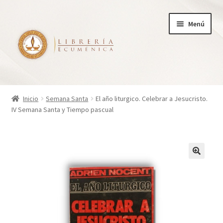
Ir
Ir
Menú
a
al
la
contenido
navegación
Inicio
Inicio
Semana Santa
El año liturgico. Celebrar a Jesucristo.
IV Semana Santa y Tiempo pascual
Tienda
Carrito
Finalizar compra
¿Quienes somos?
Mi cuenta