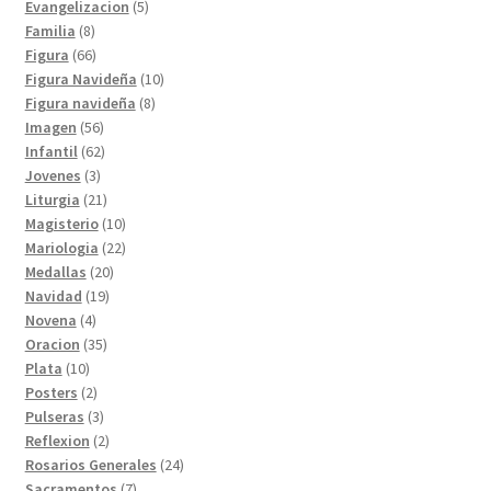
productos
5
Evangelizacion
5
8
productos
Familia
8
productos
66
Figura
66
productos
10
Figura Navideña
10
8
productos
Figura navideña
8
56
productos
Imagen
56
productos
62
Infantil
62
3
productos
Jovenes
3
productos
21
Liturgia
21
productos
10
Magisterio
10
productos
22
Mariologia
22
20
productos
Medallas
20
19
productos
Navidad
19
4
productos
Novena
4
productos
35
Oracion
35
10
productos
Plata
10
productos
2
Posters
2
productos
3
Pulseras
3
productos
2
Reflexion
2
productos
24
Rosarios Generales
24
7
productos
Sacramentos
7