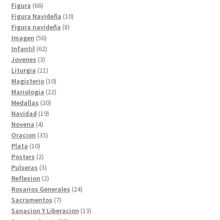
productos
66
Figura
66
productos
10
Figura Navideña
10
8
productos
Figura navideña
8
56
productos
Imagen
56
productos
62
Infantil
62
3
productos
Jovenes
3
productos
21
Liturgia
21
productos
10
Magisterio
10
productos
22
Mariologia
22
20
productos
Medallas
20
19
productos
Navidad
19
4
productos
Novena
4
productos
35
Oracion
35
10
productos
Plata
10
productos
2
Posters
2
productos
3
Pulseras
3
productos
2
Reflexion
2
productos
24
Rosarios Generales
24
7
productos
Sacramentos
7
productos
13
Sanacion Y Liberacion
13