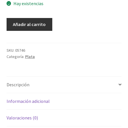
Hay existencias
Dije
Añadir al carrito
señor
de
la
misericordia
SKU:
05746
Categoría:
Plata
cantidad
Descripción
Información adicional
Valoraciones (0)