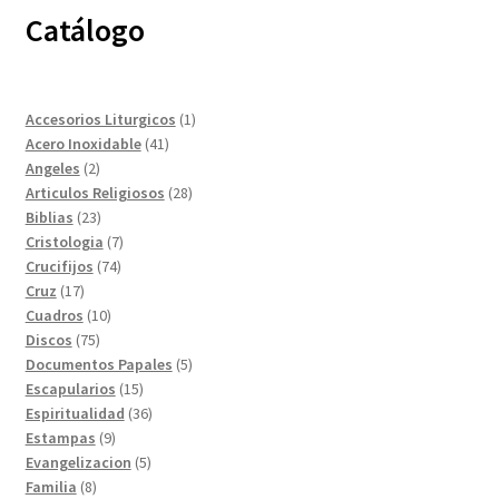
Catálogo
1
Accesorios Liturgicos
1
41
producto
Acero Inoxidable
41
2
productos
Angeles
2
productos
28
Articulos Religiosos
28
23
productos
Biblias
23
productos
7
Cristologia
7
74
productos
Crucifijos
74
17
productos
Cruz
17
productos
10
Cuadros
10
75
productos
Discos
75
productos
5
Documentos Papales
5
15
productos
Escapularios
15
productos
36
Espiritualidad
36
9
productos
Estampas
9
productos
5
Evangelizacion
5
8
productos
Familia
8