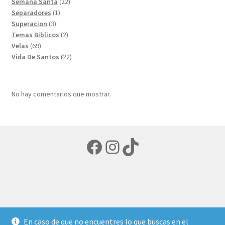
22
productos
Semana Santa
22
1
productos
Separadores
1
3
producto
Superacion
3
productos
2
Temas Biblicos
2
69
productos
Velas
69
productos
22
Vida De Santos
22
productos
No hay comentarios que mostrar.
Facebook
Instagram
TikTok
© LIBRERIA ECUMENICA 2026
En caso de que no encuentres lo que buscas en el