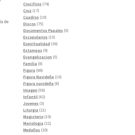
74
productos
Crucifijos
74
17
productos
Cruz
17
productos
10
Cuadros
10
da de
75
productos
Discos
75
productos
5
Documentos Papales
5
15
productos
Escapularios
15
productos
36
Espiritualidad
36
9
productos
Estampas
9
productos
5
Evangelizacion
5
8
productos
Familia
8
productos
66
Figura
66
productos
10
Figura Navideña
10
8
productos
Figura navideña
8
56
productos
Imagen
56
productos
62
Infantil
62
3
productos
Jovenes
3
productos
21
Liturgia
21
productos
10
Magisterio
10
productos
22
Mariologia
22
20
productos
Medallas
20