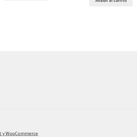
Añadir al carrito
nt y WooCommerce
.