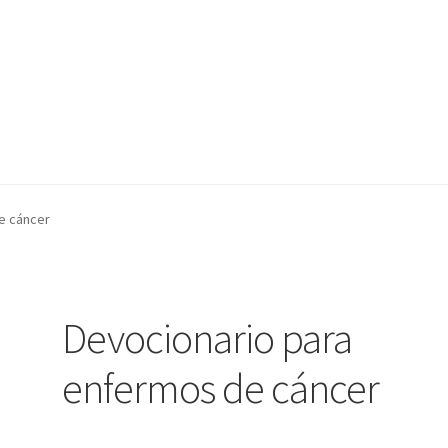
nta
nta
Contáctanos
Contáctanos
Noticias
Noticias
e cáncer
Devocionario para
enfermos de cáncer