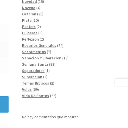
19
productos
Navidad
19
4
productos
Novena
4
productos
35
Oracion
35
10
productos
Plata
10
productos
2
Posters
2
productos
3
Pulseras
3
productos
2
Reflexion
2
productos
24
Rosarios Generales
24
7
productos
Sacramentos
7
productos
13
Sanacion Y Liberacion
13
22
productos
Semana Santa
22
1
productos
Separadores
1
3
producto
Superacion
3
productos
2
Temas Biblicos
2
69
productos
Velas
69
productos
22
Vida De Santos
22
productos
No hay comentarios que mostrar.