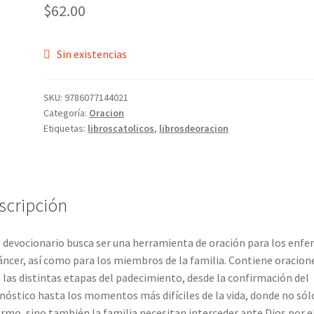
$
62.00
Sin existencias
SKU:
9786077144021
Categoría:
Oracion
Etiquetas:
libroscatolicos
,
librosdeoracion
scripción
 devocionario busca ser una herramienta de oración para los enf
áncer, así como para los miembros de la familia. Contiene oracion
 las distintas etapas del padecimiento, desde la confirmación del
nóstico hasta los momentos más difíciles de la vida, donde no sól
rmo, sino también la familia necesitan interceder ante Dios por e