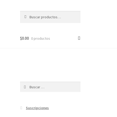
Buscar
Buscar
por:
$
0.00
0 productos
Buscar:
Suscripciones