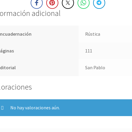
formación adicional
Encuadernación
Rústica
Páginas
111
ditorial
San Pablo
loraciones
No hay valoraciones aún.