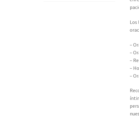
paci
Los 
orac
– Or
– Or
– Re
– Ho
– Or
Reco
ínti
pers
nues