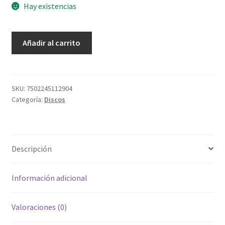
Hay existencias
Del
Añadir al carrito
Sentido
a
la
Esperanza
SKU:
7502245112904
Categoría:
Discos
cantidad
Descripción
Información adicional
Valoraciones (0)