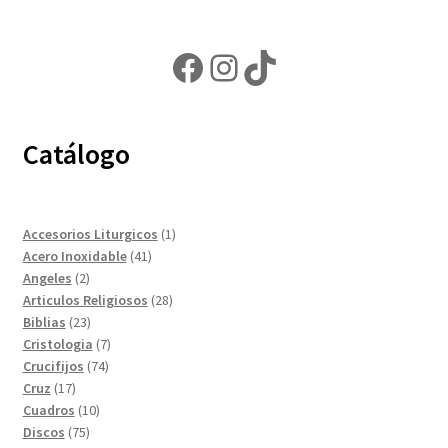
Facebook
Instagram
TikTok
Catálogo
1
Accesorios Liturgicos
1
41
producto
Acero Inoxidable
41
2
productos
Angeles
2
productos
28
Articulos Religiosos
28
23
productos
Biblias
23
productos
7
Cristologia
7
74
productos
Crucifijos
74
17
productos
Cruz
17
productos
10
Cuadros
10
75
productos
Discos
75