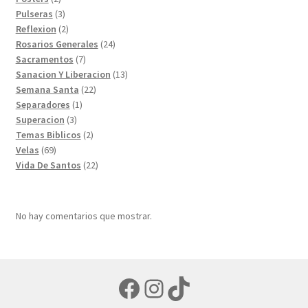
productos
3
Pulseras
3
productos
2
Reflexion
2
productos
24
Rosarios Generales
24
7
productos
Sacramentos
7
productos
13
Sanacion Y Liberacion
13
22
productos
Semana Santa
22
1
productos
Separadores
1
3
producto
Superacion
3
productos
2
Temas Biblicos
2
69
productos
Velas
69
productos
22
Vida De Santos
22
productos
No hay comentarios que mostrar.
Facebook
Instagram
TikTok