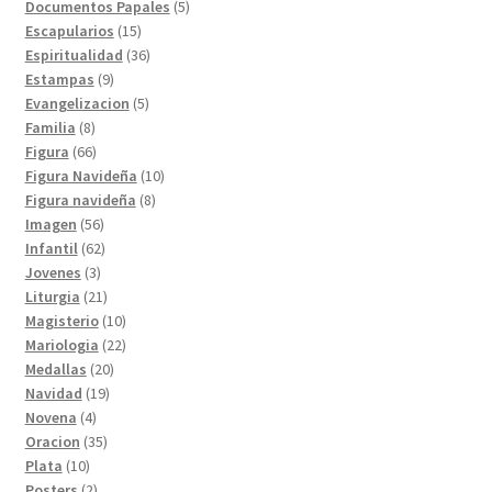
productos
5
Documentos Papales
5
15
productos
Escapularios
15
productos
36
Espiritualidad
36
9
productos
Estampas
9
productos
5
Evangelizacion
5
8
productos
Familia
8
productos
66
Figura
66
productos
10
Figura Navideña
10
8
productos
Figura navideña
8
56
productos
Imagen
56
productos
62
Infantil
62
3
productos
Jovenes
3
productos
21
Liturgia
21
productos
10
Magisterio
10
productos
22
Mariologia
22
20
productos
Medallas
20
19
productos
Navidad
19
4
productos
Novena
4
productos
35
Oracion
35
10
productos
Plata
10
productos
2
Posters
2