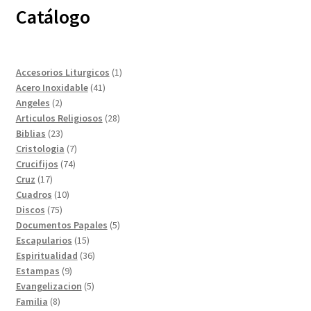
Catálogo
1
Accesorios Liturgicos
1
41
producto
Acero Inoxidable
41
2
productos
Angeles
2
productos
28
Articulos Religiosos
28
23
productos
Biblias
23
productos
7
Cristologia
7
74
productos
Crucifijos
74
17
productos
Cruz
17
productos
10
Cuadros
10
75
productos
Discos
75
productos
5
Documentos Papales
5
15
productos
Escapularios
15
productos
36
Espiritualidad
36
9
productos
Estampas
9
productos
5
Evangelizacion
5
8
productos
Familia
8