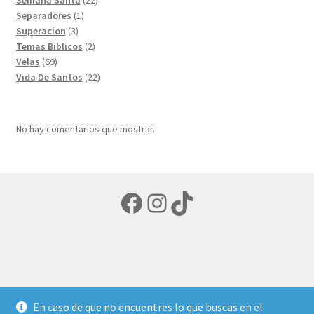
1
productos
Separadores
1
3
producto
Superacion
3
productos
2
Temas Biblicos
2
69
productos
Velas
69
productos
22
Vida De Santos
22
productos
No hay comentarios que mostrar.
Facebook
Instagram
TikTok
© LIBRERIA ECUMENICA 2026
En caso de que no encuentres lo que buscas en el
Política de privacidad
Creado con Storefront y