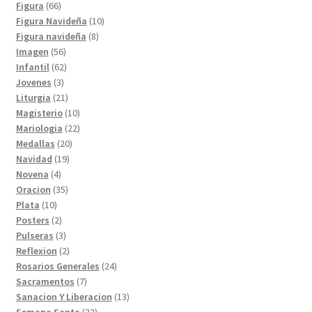
productos
66
Figura
66
productos
10
Figura Navideña
10
8
productos
Figura navideña
8
56
productos
Imagen
56
productos
62
Infantil
62
3
productos
Jovenes
3
productos
21
Liturgia
21
productos
10
Magisterio
10
productos
22
Mariologia
22
20
productos
Medallas
20
19
productos
Navidad
19
4
productos
Novena
4
productos
35
Oracion
35
10
productos
Plata
10
productos
2
Posters
2
productos
3
Pulseras
3
productos
2
Reflexion
2
productos
24
Rosarios Generales
24
7
productos
Sacramentos
7
productos
13
Sanacion Y Liberacion
13
22
productos
Semana Santa
22