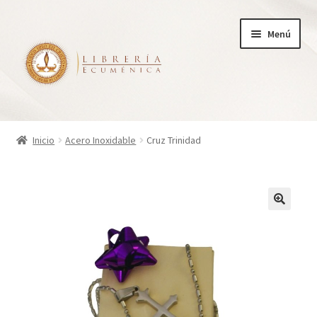
Ir
Ir
Menú
a
al
la
contenido
navegación
Inicio
Inicio
Acero Inoxidable
Cruz Trinidad
Tienda
Carrito
Finalizar compra
¿Quienes somos?
Mi cuenta