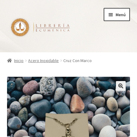
Ir
Ir
Menú
a
al
la
contenido
navegación
Inicio
Inicio
Acero Inoxidable
Cruz Con Marco
Tienda
Carrito
Finalizar compra
¿Quienes somos?
Mi cuenta