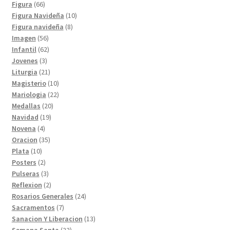
productos
66
Figura
66
productos
10
Figura Navideña
10
8
productos
Figura navideña
8
56
productos
Imagen
56
productos
62
Infantil
62
3
productos
Jovenes
3
productos
21
Liturgia
21
productos
10
Magisterio
10
productos
22
Mariologia
22
20
productos
Medallas
20
19
productos
Navidad
19
4
productos
Novena
4
productos
35
Oracion
35
10
productos
Plata
10
productos
2
Posters
2
productos
3
Pulseras
3
productos
2
Reflexion
2
productos
24
Rosarios Generales
24
7
productos
Sacramentos
7
productos
13
Sanacion Y Liberacion
13
22
productos
Semana Santa
22