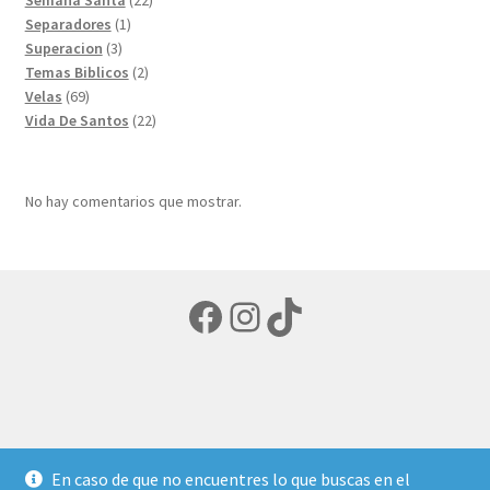
1
productos
Separadores
1
3
producto
Superacion
3
productos
2
Temas Biblicos
2
69
productos
Velas
69
productos
22
Vida De Santos
22
productos
No hay comentarios que mostrar.
Facebook
Instagram
TikTok
© LIBRERIA ECUMENICA 2026
En caso de que no encuentres lo que buscas en el
Política de privacidad
Creado con Storefront y