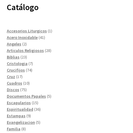
Catálogo
1
Accesorios Liturgicos
1
41
producto
Acero Inoxidable
41
2
productos
Angeles
2
productos
28
Articulos Religiosos
28
23
productos
Biblias
23
productos
7
Cristologia
7
74
productos
Crucifijos
74
17
productos
Cruz
17
productos
10
Cuadros
10
75
productos
Discos
75
productos
5
Documentos Papales
5
15
productos
Escapularios
15
productos
36
Espiritualidad
36
9
productos
Estampas
9
productos
5
Evangelizacion
5
8
productos
Familia
8