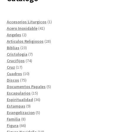
1
Accesorios Liturgicos
1
41
producto
Acero Inoxidable
41
2
productos
Angeles
2
productos
28
Articulos Religiosos
28
23
productos
Biblias
23
productos
7
Cristologia
7
74
productos
Crucifijos
74
17
productos
Cruz
17
productos
10
Cuadros
10
75
productos
Discos
75
productos
5
Documentos Papales
5
15
productos
Escapularios
15
productos
36
Espiritualidad
36
9
productos
Estampas
9
productos
5
Evangelizacion
5
8
productos
Familia
8
productos
66
Figura
66
productos
10
Figura Navideña
10