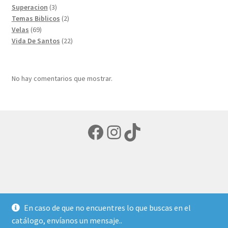
3
producto
Superacion
3
productos
2
Temas Biblicos
2
69
productos
Velas
69
productos
22
Vida De Santos
22
productos
No hay comentarios que mostrar.
Facebook
Instagram
TikTok
© LIBRERIA ECUMENICA 2026
En caso de que no encuentres lo que buscas en el
Política de privacidad
Creado con Storefront y
catálogo, envíanos un mensaje..
WooCommerce
.