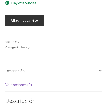
Hay existencias
Cruz
Añadir al carrito
con
Madona
Ternura
cantidad
SKU:
04371
Categoría:
Imagen
Descripción
Valoraciones (0)
Descripción