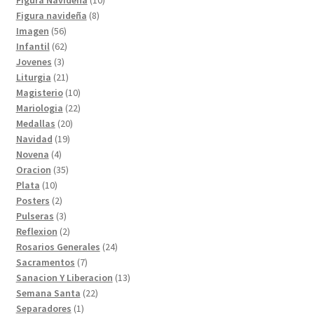
8
productos
Figura navideña
8
56
productos
Imagen
56
productos
62
Infantil
62
3
productos
Jovenes
3
productos
21
Liturgia
21
productos
10
Magisterio
10
productos
22
Mariologia
22
20
productos
Medallas
20
19
productos
Navidad
19
4
productos
Novena
4
productos
35
Oracion
35
10
productos
Plata
10
productos
2
Posters
2
productos
3
Pulseras
3
productos
2
Reflexion
2
productos
24
Rosarios Generales
24
7
productos
Sacramentos
7
productos
13
Sanacion Y Liberacion
13
22
productos
Semana Santa
22
1
productos
Separadores
1