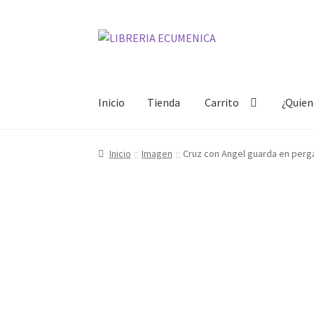
Ir
Ir
a
al
la
contenido
navegación
Inicio
Tienda
Carrito
¿Quie
Inicio
Tienda
Carrito
¿Quienes somos?
Mi cue
Inicio
Imagen
Cruz con Angel guarda en perg