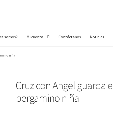
nes somos?
Mi cuenta
Contáctanos
Noticias
nta
Contáctanos
Noticias
amino niña
Cruz con Angel guarda 
pergamino niña