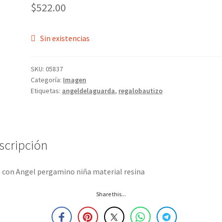
$
522.00
Sin existencias
SKU:
05837
Categoría:
Imagen
Etiquetas:
angeldelaguarda
,
regalobautizo
scripción
 con Angel pergamino niña material resina
Share this...