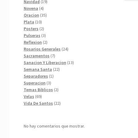
19
productos
Navidad
19
4
productos
Novena
4
productos
35
Oracion
35
10
productos
Plata
10
productos
2
Posters
2
productos
3
Pulseras
3
productos
2
Reflexion
2
productos
24
Rosarios Generales
24
7
productos
Sacramentos
7
productos
13
Sanacion Y Liberacion
13
22
productos
Semana Santa
22
1
productos
Separadores
1
3
producto
Superacion
3
productos
2
Temas Biblicos
2
69
productos
Velas
69
productos
22
Vida De Santos
22
productos
No hay comentarios que mostrar.