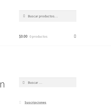
Buscar
Buscar
por:
$
0.00
0 productos
en
Buscar:
Suscripciones