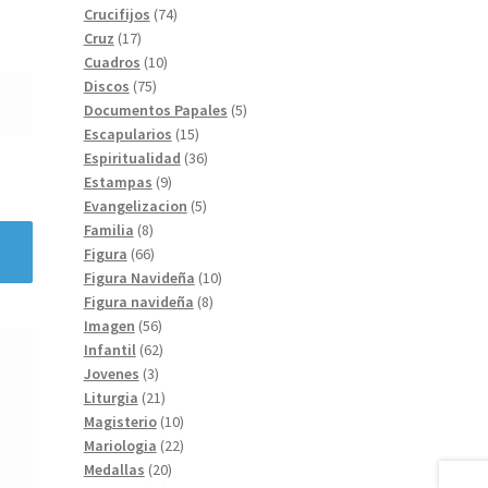
74
productos
Crucifijos
74
17
productos
Cruz
17
productos
10
Cuadros
10
75
productos
Discos
75
productos
5
Documentos Papales
5
15
productos
Escapularios
15
productos
36
Espiritualidad
36
9
productos
Estampas
9
productos
5
Evangelizacion
5
8
productos
Familia
8
productos
66
Figura
66
productos
10
Figura Navideña
10
8
productos
Figura navideña
8
56
productos
Imagen
56
productos
62
Infantil
62
3
productos
Jovenes
3
productos
21
Liturgia
21
productos
10
Magisterio
10
productos
22
Mariologia
22
20
productos
Medallas
20