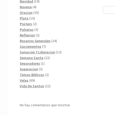
19
productos
Navidad
19
4
productos
Novena
4
productos
35
Oracion
35
10
productos
Plata
10
productos
2
Posters
2
productos
3
Pulseras
3
productos
2
Reflexion
2
productos
24
Rosarios Generales
24
7
productos
Sacramentos
7
productos
13
Sanacion Y Liberacion
13
22
productos
Semana Santa
22
1
productos
Separadores
1
3
producto
Superacion
3
productos
2
Temas Biblicos
2
69
productos
Velas
69
productos
22
Vida De Santos
22
productos
No hay comentarios que mostrar.