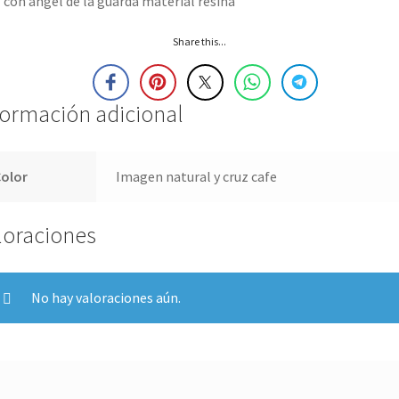
 con angel de la guarda material resina
Share this...
formación adicional
Color
Imagen natural y cruz cafe
loraciones
No hay valoraciones aún.