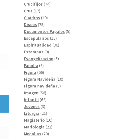
74
productos
Crucifijos
74
17
productos
Cruz
17
productos
10
Cuadros
10
75
productos
Discos
75
productos
5
Documentos Papales
5
15
productos
Escapularios
15
productos
36
Espiritualidad
36
9
productos
Estampas
9
productos
5
Evangelizacion
5
8
productos
Familia
8
productos
66
Figura
66
productos
10
Figura Navideña
10
8
productos
Figura navideña
8
56
productos
Imagen
56
productos
62
Infantil
62
3
productos
Jovenes
3
productos
21
Liturgia
21
productos
10
Magisterio
10
productos
22
Mariologia
22
20
productos
Medallas
20