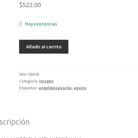
$
522.00
Hay existencias
Cruz
Añadir al carrito
con
Angel
de
la
SKU:
05838
Categoría:
Imagen
Guarda
Etiquetas:
angeldelaguarda
,
egalos
puente
cantidad
scripción