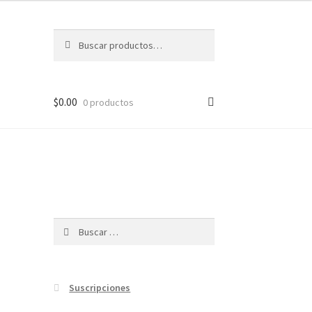
Buscar
Buscar
por:
$
0.00
0 productos
Buscar:
Suscripciones