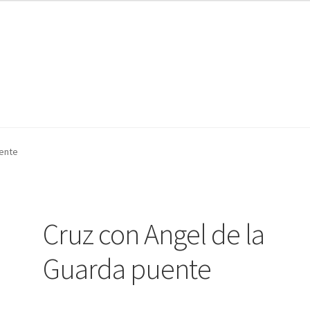
nta
nta
Contáctanos
Contáctanos
Noticias
Noticias
uente
Cruz con Angel de la
Guarda puente